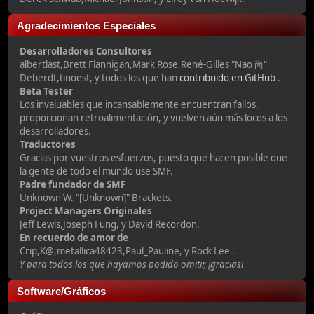
Agradecimientos Especiales
Desarrolladores Consultores
albertlast,Brett Flannigan,Mark Rose,René-Gilles "Nao 尚"
Deberdt,tinoest, y todos los que han
contribuido en GitHub
.
Beta Tester
Los invaluables que incansablemente encuentran fallos,
proporcionan retroalimentación, y vuelven aún más locos a los
desarrolladores.
Traductores
Gracias por vuestros esfuerzos, puesto que hacen posible que
la gente de todo el mundo use SMF.
Padre fundador de SMF
Unknown W. "[Unknown]" Brackets.
Project Managers Originales
Jeff Lewis,Joseph Fung, y David Recordon.
En recuerdo de amor de
Crip,K@,metallica48423,Paul_Pauline, y Rock Lee .
Y para todos los que hayamos podido omitir, ¡gracias!
Software/Gráficos