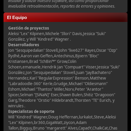
instalar y utilizar nuestro software, así como proporcionar
invaluable retroalimentación, reportes de errores y opiniones.
El Equipo
Gestión de proyectos
Aleksi "Lex" Kilpinen,Michele "Illori" Davis,Jessica "Suki"
González, y Will "Kindred" Wagner .
Desarrolladores
Jon "Sesquipedalian" Stovell,John "live627" Rayes,Oscar "Ozp"
Rydhé,Aaron van Geffen,Antechinus,Bjoern "Bloc"
Kristiansen,Brad "IchBin™" Grow,Colin
Schoen,emanuele,Hendrik Jan "Compuart" Visser,Jessica "Suki"
González,Jon "Sesquipedalian" Stovell,Juan "JayBachatero"
Hernandez,Karl "RegularExpression" Benson,Matthew
"Labradoodle-360" Kerle,Grudge,Michael "Oldiesmann"
Eshom,Michael "Thantos" Miller,Norv,Peter "Arantor"
Spicer,Selman "[SiNaN]" Eser,Shawn Bulen,Shitiz "Dragooon"
Garg,Theodore "Orstio" Hildebrandt,Thorsten "TE" Eurich, y
winrules .
Especialistas de soporte
Will "Kindred" Wagner,Doug Heffernan,lurkalot,Steve,Aleksi
"Lex" Kilpinen,br360,GigaWatt,ziycon,Adam
Tallon,Bigguy,Bruno "margarett" Alves,CapadY,ChalkCat,Chas