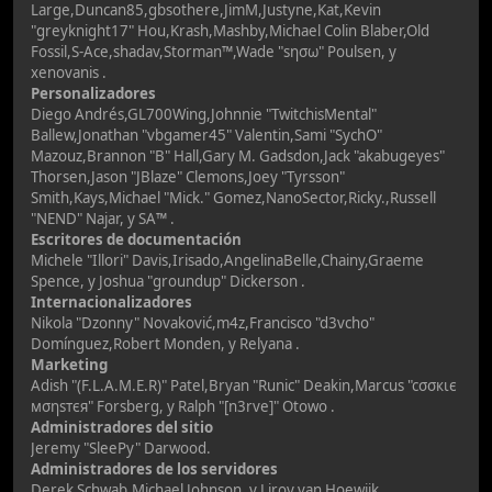
Large,Duncan85,gbsothere,JimM,Justyne,Kat,Kevin
"greyknight17" Hou,Krash,Mashby,Michael Colin Blaber,Old
Fossil,S-Ace,shadav,Storman™,Wade "sησω" Poulsen, y
xenovanis .
Personalizadores
Diego Andrés,GL700Wing,Johnnie "TwitchisMental"
Ballew,Jonathan "vbgamer45" Valentin,Sami "SychO"
Mazouz,Brannon "B" Hall,Gary M. Gadsdon,Jack "akabugeyes"
Thorsen,Jason "JBlaze" Clemons,Joey "Tyrsson"
Smith,Kays,Michael "Mick." Gomez,NanoSector,Ricky.,Russell
"NEND" Najar, y SA™ .
Escritores de documentación
Michele "Illori" Davis,Irisado,AngelinaBelle,Chainy,Graeme
Spence, y Joshua "groundup" Dickerson .
Internacionalizadores
Nikola "Dzonny" Novaković,m4z,Francisco "d3vcho"
Domínguez,Robert Monden, y Relyana .
Marketing
Adish "(F.L.A.M.E.R)" Patel,Bryan "Runic" Deakin,Marcus "cσσкιє
мσηѕтєя" Forsberg, y Ralph "[n3rve]" Otowo .
Administradores del sitio
Jeremy "SleePy" Darwood.
Administradores de los servidores
Derek Schwab,Michael Johnson, y Liroy van Hoewijk.