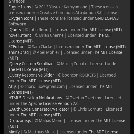
Gráficos
Fugue Icons
| © 2012 Yusuke Kamiyamane | These icons are
licensed under a Creative Commons Attribution 3.0 License
Oxygen Icons
| These icons are licensed under
GNU LGPLv3
Software
JQuery
| © John Resig | Licensed under
The MIT License (MIT)
hoverIntent
| © Brian Cherne | Licensed under
The MIT
License (MIT)
SCEditor
| © Sam Clarke | Licensed under
The MIT License (MIT)
animaDrag
| © Abel Mohler | Licensed under
The MIT License
(MIT)
jQuery Custom Scrollbar
| © Maciej Zubala | Licensed under
The MIT License (MIT)
jQuery Responsive Slider
| © booncon ROCKETS | Licensed
under
The MIT License (MIT)
At.js
| © chord.luo@gmail.com | Licensed under
The MIT
License (MIT)
HTML5 Desktop Notifications
| © Tsvetan Tsvetkov | Licensed
under
The Apache License Version 2.0
GAuth Code Generator/Validator
| © Chris Cornutt | Licensed
under
The MIT License (MIT)
Dropzone.js
| © Matias Meno | Licensed under
The MIT License
(MIT)
Minify
| © Matthias Mullie | Licensed under
The MIT License