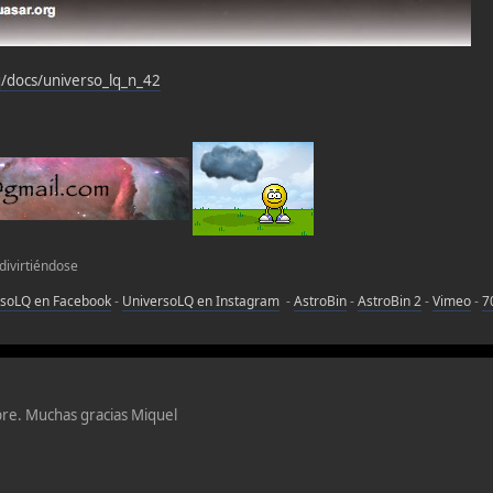
q/docs/universo_lq_n_42
 divirtiéndose
rsoLQ en Facebook
-
UniversoLQ en Instagram
-
AstroBin
-
AstroBin 2
-
Vimeo
-
7
pre. Muchas gracias Miquel