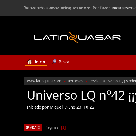
Bienvenido a
www.latinquasar.org
. Por favor,
inicia sesión
Inicio
Buscar
www.latinquasar.org
Recursos
Revista Universo LQ
(Mode
►
►
Universo LQ nº42 ¡¡
Iniciado por Miquel, 7-Ene-23, 10:22
Páginas
1
IR ABAJO