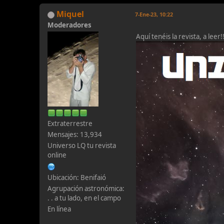
Miquel
7-Ene-23, 10:22
Moderadores
Aquí tenéis la revista, a leer
Extraterrestre
Mensajes: 13,934
Universo LQ tu revista
online
Ubicación: Benifaió
Agrupación astronómica:
. . a tu lado, en el campo
En línea