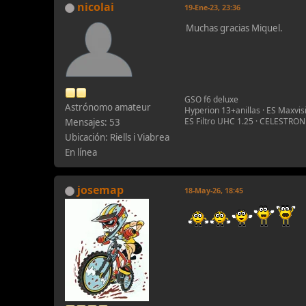
nicolai
19-Ene-23, 23:36
Muchas gracias Miquel.
GSO f6 deluxe
Astrónomo amateur
Hyperion 13+anillas · ES Maxvisi
ES Filtro UHC 1.25 · CELESTRON
Mensajes: 53
Ubicación: Riells i Viabrea
En línea
josemap
18-May-26, 18:45