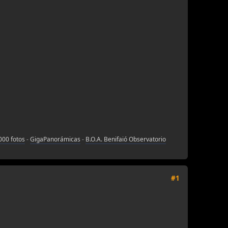
000 fotos
-
GigaPanorámicas
-
B.O.A. Benifaió Observatorio
#1