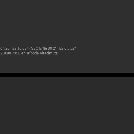
on 20 · ES 16 68º · GSO Erfle 30 2" · ES 6.5 52º
 20X80 7X50 en Trípode Altacimutal