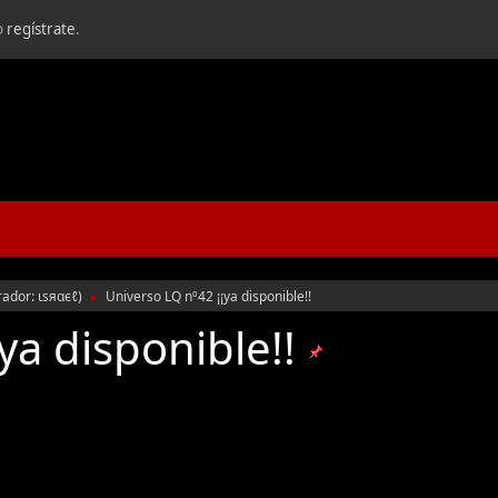
o
regístrate
.
rador:
ιѕяαєℓ
)
Universo LQ nº42 ¡¡ya disponible!!
►
ya disponible!!