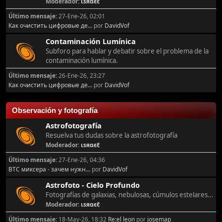
Moderador:
ιѕяαєℓ
Último mensaje:
27-Ene-26, 02:01
Как очистить цифровые де...
por
DavidVof
Contaminación Lumínica
Subforo para hablar y debatir sobre el problema de la
contaminación lumínica.
Último mensaje:
26-Ene-26, 23:27
Как очистить цифровые де...
por
DavidVof
Observación y fotografía
Astrofotografía
Resuelva tus dudas sobre la astrofotografía
Moderador:
ιѕяαєℓ
Último mensaje:
27-Ene-26, 04:36
BTC миксера - зачем нужн...
por
DavidVof
Astrofoto - Cielo Profundo
Fotografías de galaxias, nebulosas, cúmulos estelares...
Moderador:
ιѕяαєℓ
Último mensaje:
18-May-26, 18:32
Re:el leon
por
josemap