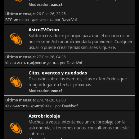
Moderador:
ιѕяαєℓ
Último mensaje:
26-Ene-26, 23:25
BTC миксера - для чего н...
por
DavidVof
AstroTVOrion
Subforo creado en principio para que el usuario orion
nos enseñe Astronomía ayudado por vídeos. Cualquier
usuario puede crear temas similares si quiere.
Último mensaje:
27-Ene-26, 04:36
Как отмыть цифровые день...
por
DavidVof
Citas, eventos y quedadas
Discusión sobre los eventos, citas o efemérides que
tengan lugar en fechas próximas.
Moderador:
ιѕяαєℓ
Último mensaje:
27-Ene-26, 02:00
Как очистить крипту? Как...
por
DavidVof
Astrobricolaje
Muchos, a veces, intentamos unir el bricolaje con la
astronomía, si tenemos dudas, consultamos con este
subforo.