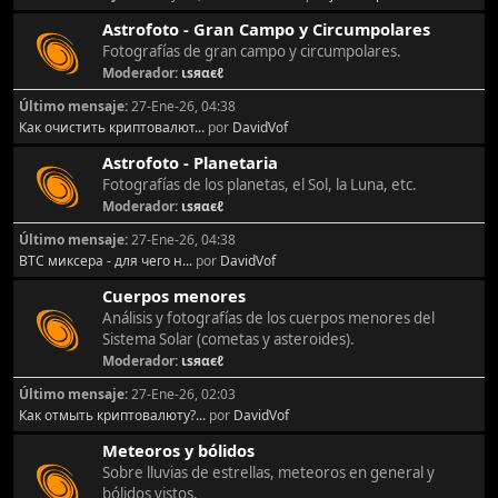
Astrofoto - Gran Campo y Circumpolares
Fotografías de gran campo y circumpolares.
Moderador:
ιѕяαєℓ
Último mensaje:
27-Ene-26, 04:38
Как очистить криптовалют...
por
DavidVof
Astrofoto - Planetaria
Fotografías de los planetas, el Sol, la Luna, etc.
Moderador:
ιѕяαєℓ
Último mensaje:
27-Ene-26, 04:38
BTC миксера - для чего н...
por
DavidVof
Cuerpos menores
Análisis y fotografías de los cuerpos menores del
Sistema Solar (cometas y asteroides).
Moderador:
ιѕяαєℓ
Último mensaje:
27-Ene-26, 02:03
Как отмыть криптовалюту?...
por
DavidVof
Meteoros y bólidos
Sobre lluvias de estrellas, meteoros en general y
bólidos vistos.