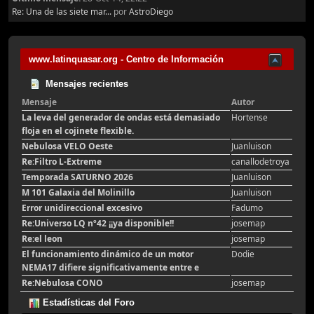
Re: Una de las siete mar...
por
AstroDiego
www.latinquasar.org - Centro de Información
Mensajes recientes
Mensaje
Autor
La leva del generador de ondas está demasiado
Hortense
floja en el cojinete flexible.
Nebulosa VELO Oeste
Juanluison
Re:Filtro L-Extreme
canallodetroya
Temporada SATURNO 2026
Juanluison
M 101 Galaxia del Molinillo
Juanluison
Error unidireccional excesivo
Fadumo
Re:Universo LQ nº42 ¡¡ya disponible!!
josemap
Re:el leon
josemap
El funcionamiento dinámico de un motor
Dodie
NEMA17 difiere significativamente entre e
Re:Nebulosa CONO
josemap
Estadísticas del Foro