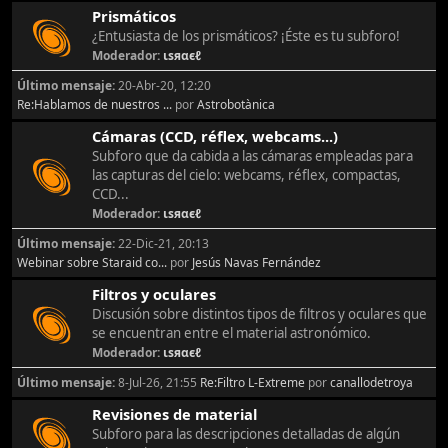
Prismáticos
¿Entusiasta de los prismáticos? ¡Éste es tu subforo!
Moderador:
ιѕяαєℓ
Último mensaje:
20-Abr-20, 12:20
Re:Hablamos de nuestros ...
por
Astrobotànica
Cámaras (CCD, réflex, webcams...)
Subforo que da cabida a las cámaras empleadas para
las capturas del cielo: webcams, réflex, compactas,
CCD...
Moderador:
ιѕяαєℓ
Último mensaje:
22-Dic-21, 20:13
Webinar sobre Staraid co...
por
Jesús Navas Fernández
Filtros y oculares
Discusión sobre distintos tipos de filtros y oculares que
se encuentran entre el material astronómico.
Moderador:
ιѕяαєℓ
Último mensaje:
8-Jul-26, 21:55
Re:Filtro L-Extreme
por
canallodetroya
Revisiones de material
Subforo para las descripciones detalladas de algún