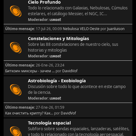
Cielo Profundo
Todo lo relacionado con Galaxias, Nebulosas, Cúmulos
estelares, el catálogo Messier, el NGC, IC...
Moderador:
ιѕяαєℓ
Último mensaje:
17-Jul-26, 00:09
Nebulosa VELO Oeste
por
Juanluison
Constelaciones y Mitologías
Sobre las 88 constelaciones de nuestro cielo, sus
historias y mitologías
Moderador:
ιѕяαєℓ
Último mensaje:
26-Ene-26, 23:24
Биткоин миксеры - зачем ...
por
DavidVof
Astrobiología - Exobiología
Discusión sobre todo lo que acontece en este campo
de la ciencia.
Moderador:
ιѕяαєℓ
Último mensaje:
27-Ene-26, 01:59
Как очистить крипту? Как...
por
DavidVof
Tecnología espacial
Subforo sobre sondas espaciales, lanzaderas, satélites,
y todo lo relacionado con la tecnología aeroespacial.