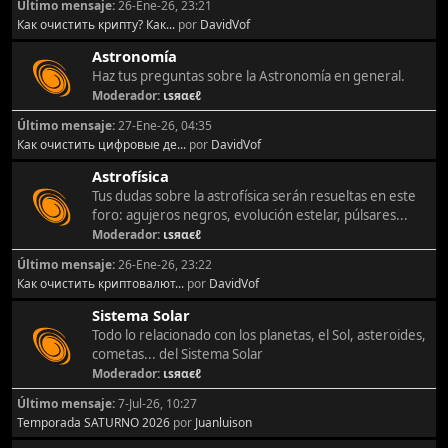
Último mensaje:
26-Ene-26, 23:21
Как очистить крипту? Как...
por
DavidVof
Astronomía
Haz tus preguntas sobre la Astronomía en general.
Moderador:
ιѕяαєℓ
Último mensaje:
27-Ene-26, 04:35
Как очистить цифровые де...
por
DavidVof
Astrofísica
Tus dudas sobre la astrofísica serán resueltas en este
foro: agujeros negros, evolución estelar, púlsares...
Moderador:
ιѕяαєℓ
Último mensaje:
26-Ene-26, 23:22
Как очистить криптовалют...
por
DavidVof
Sistema Solar
Todo lo relacionado con los planetas, el Sol, asteroides,
cometas... del Sistema Solar
Moderador:
ιѕяαєℓ
Último mensaje:
7-Jul-26, 10:27
Temporada SATURNO 2026
por
Juanluison