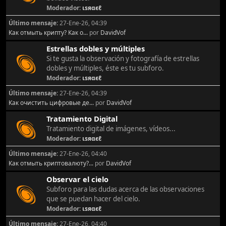
Moderador:
ιѕяαєℓ
Último mensaje:
27-Ene-26, 04:39
Как отмыть крипту? Как о...
por
DavidVof
Estrellas dobles y múltiples
Si te gusta la observación y fotografía de estrellas
dobles y múltiples, éste es tu subforo.
Moderador:
ιѕяαєℓ
Último mensaje:
27-Ene-26, 04:39
Как очистить цифровые де...
por
DavidVof
Tratamiento Digital
Tratamiento digital de imágenes, vídeos...
Moderador:
ιѕяαєℓ
Último mensaje:
27-Ene-26, 04:40
Как отмыть криптовалюту?...
por
DavidVof
Observar el cielo
Subforo para las dudas acerca de las observaciones
que se puedan hacer del cielo.
Moderador:
ιѕяαєℓ
Último mensaje:
27-Ene-26, 04:40