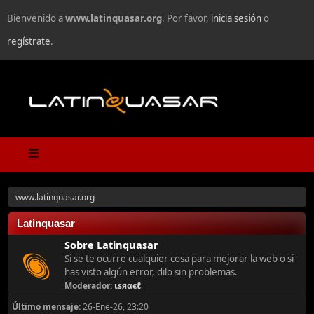
Bienvenido a
www.latinquasar.org
. Por favor,
inicia sesión
o
regístrate
.
www.latinquasar.org
Latinquasar
Sobre Latinquasar
Si se te ocurre cualquier cosa para mejorar la web o si
has visto algún error, dilo sin problemas.
Moderador:
ιѕяαєℓ
Último mensaje:
26-Ene-26, 23:20