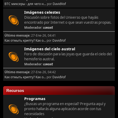
BTC миксеры - для чего н...
por
DavidVof
Imágenes celestes
Discusión sobre fotos del Universo que hayáis
encontrado por Internet o que sean vuestras propias.
Moderador:
ιѕяαєℓ
Último mensaje:
27-Ene-26, 04:41
Как отмыть крипту? Как о...
por
DavidVof
Imágenes del cielo austral
Foro de discusión para las joyas que guarda el cielo del
hemisferio austral.
Moderador:
ιѕяαєℓ
Último mensaje:
27-Ene-26, 04:42
Как отмыть крипту? Как о...
por
DavidVof
Recursos
Programas
¿Buscas un programa en especial? Pregunta aquí y
pronto hallarás alguna aplicación acorde con tus
necesidades