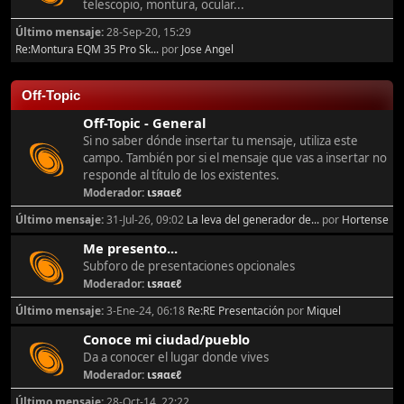
telescopio, montura, ocular...
Último mensaje:
28-Sep-20, 15:29
Re:Montura EQM 35 Pro Sk...
por
Jose Angel
Off-Topic
Off-Topic - General
Si no saber dónde insertar tu mensaje, utiliza este
campo. También por si el mensaje que vas a insertar no
responde al título de los existentes.
Moderador:
ιѕяαєℓ
Último mensaje:
31-Jul-26, 09:02
La leva del generador de...
por
Hortense
Me presento...
Subforo de presentaciones opcionales
Moderador:
ιѕяαєℓ
Último mensaje:
3-Ene-24, 06:18
Re:RE Presentación
por
Miquel
Conoce mi ciudad/pueblo
Da a conocer el lugar donde vives
Moderador:
ιѕяαєℓ
Último mensaje:
28-Oct-14, 22:22