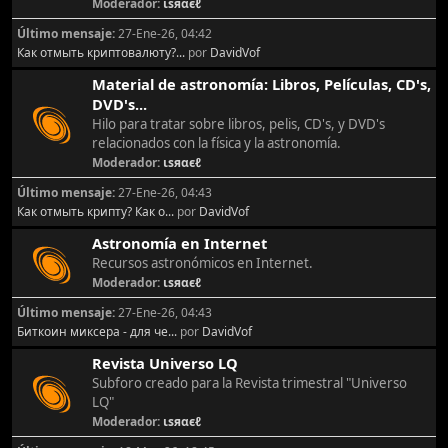
Moderador:
ιѕяαєℓ
Último mensaje:
27-Ene-26, 04:42
Как отмыть криптовалюту?...
por
DavidVof
Material de astronomía: Libros, Películas, CD's,
DVD's...
Hilo para tratar sobre libros, pelis, CD's, y DVD's
relacionados con la física y la astronomía.
Moderador:
ιѕяαєℓ
Último mensaje:
27-Ene-26, 04:43
Как отмыть крипту? Как о...
por
DavidVof
Astronomía en Internet
Recursos astronómicos en Internet.
Moderador:
ιѕяαєℓ
Último mensaje:
27-Ene-26, 04:43
Биткоин миксера - для че...
por
DavidVof
Revista Universo LQ
Subforo creado para la Revista trimestral "Universo
LQ"
Moderador:
ιѕяαєℓ