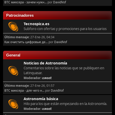
BTC миксера - зачем нужн...
por
DavidVof
Patrocinadores
Tecnospica.es
Subforo con ofertas y promociones para los usuarios
Último mensaje:
27-Ene-26, 04:34
Как очистить цифровые де...
por
DavidVof
General
Noticias de Astronomía
Comentarios sobre las noticias que se publiquen en
Latinquasar.
Moderador:
ιѕяαєℓ
Último mensaje:
27-Ene-26, 01:57
BTC миксера - для чего н...
por
DavidVof
Astronomía básica
Hilo para los que están empezando en la Astronomía.
Moderador:
ιѕяαєℓ