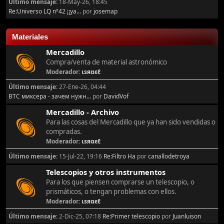
Último mensaje:
18-May-26, 18:45
Re:Universo LQ nº42 ¡¡ya...
por
josemap
Materiales
Mercadillo
Compra/venta de material astronómico
Moderador:
ιѕяαєℓ
Último mensaje:
27-Ene-26, 04:44
BTC миксера - зачем нужн...
por
DavidVof
Mercadillo - Archivo
Para las cosas del Mercadillo que ya han sido vendidas o
compradas.
Moderador:
ιѕяαєℓ
Último mensaje:
15-Jul-22, 19:16
Re:Filtro Ha
por
canallodetroya
Telescopios y otros instrumentos
Para los que piensen comprarse un telescopio, o
prismáticos, o tengan problemas con ellos.
Moderador:
ιѕяαєℓ
Último mensaje:
2-Dic-25, 07:18
Re:Primer telescopio
por
Juanluison