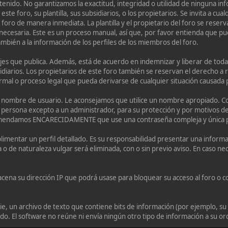
tenido. No garantizamos la exactitud, integridad o utilidad de ninguna 
este foro, su plantilla, sus subsidiarios, o los propietarios. Se invita a 
 foro de manera inmediata. La plantilla y el propietario del foro se rese
 necesaria. Este es un proceso manual, así que, por favor entienda que p
también a la información de los perfiles de los miembros del foro.
es que publica. Además, está de acuerdo en indemnizar y liberar de toda 
ubsidiarios. Los propietarios de este foro también se reservan el derecho a
rmal o proceso legal que pueda derivarse de cualquier situación causada 
 su nombre de usuario. Le aconsejamos que utilice un nombre apropiado. Co
persona excepto a un administrador, para su protección y por motivos d
omendamos ENCARECIDAMENTE que use una contraseña compleja y única par
imentar un perfil detallado. Es su responsabilidad presentar una informac
a o de naturaleza vulgar será eliminada, con o sin previo aviso. En caso n
cena su dirección IP que podrá usase para bloquear su acceso al foro o co
e, un archivo de texto que contiene bits de información (por ejemplo, su
. El software no reúne ni envía ningún otro tipo de información a su o