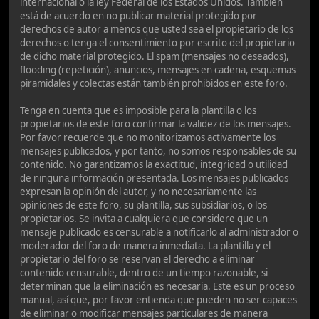
internacional o la ley Federal de los Estados Unidos. También
está de acuerdo en no publicar material protegido por
derechos de autor a menos que usted sea el propietario de los
derechos o tenga el consentimiento por escrito del propietario
de dicho material protegido. El spam (mensajes no deseados),
flooding (repetición), anuncios, mensajes en cadena, esquemas
piramidales y colectas están también prohibidos en este foro.
Tenga en cuenta que es imposible para la plantilla o los
propietarios de este foro confirmar la validez de los mensajes.
Por favor recuerde que no monitorizamos activamente los
mensajes publicados, y por tanto, no somos responsables de su
contenido. No garantizamos la exactitud, integridad o utilidad
de ninguna información presentada. Los mensajes publicados
expresan la opinión del autor, y no necesariamente las
opiniones de este foro, su plantilla, sus subsidiarios, o los
propietarios. Se invita a cualquiera que considere que un
mensaje publicado es censurable a notificarlo al administrador o
moderador del foro de manera inmediata. La plantilla y el
propietario del foro se reservan el derecho a eliminar
contenido censurable, dentro de un tiempo razonable, si
determinan que la eliminación es necesaria. Este es un proceso
manual, así que, por favor entienda que pueden no ser capaces
de eliminar o modificar mensajes particulares de manera