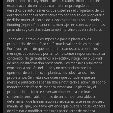
internacional o la ley Federal de los Estados Unidos. También
está de acuerdo en no publicar material protegido por
derechos de autor a menos que usted sea el propietario de los
derechos o tenga el consentimiento por escrito del propietario
de dicho material protegido. El spam (mensajes no deseados),
flooding (repetición), anuncios, mensajes en cadena, esquemas
piramidales y colectas están también prohibidos en este foro.
Tenga en cuenta que es imposible para la plantilla o los
propietarios de este foro confirmar la validez de los mensajes.
Por favor recuerde que no monitorizamos activamente los
mensajes publicados, y por tanto, no somos responsables de su
contenido. No garantizamos la exactitud, integridad o utilidad
de ninguna información presentada. Los mensajes publicados
expresan la opinión del autor, y no necesariamente las
opiniones de este foro, su plantilla, sus subsidiarios, o los
propietarios. Se invita a cualquiera que considere que un
mensaje publicado es censurable a notificarlo al administrador o
moderador del foro de manera inmediata. La plantilla y el
propietario del foro se reservan el derecho a eliminar
contenido censurable, dentro de un tiempo razonable, si
determinan que la eliminación es necesaria. Este es un proceso
manual, así que, por favor entienda que pueden no ser capaces
de eliminar o modificar mensajes particulares de manera