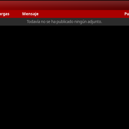
argas
Mensaje
Pu
Todavía no se ha publicado ningún adjunto.