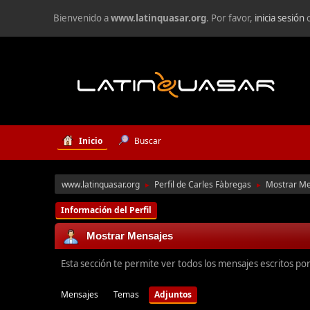
Bienvenido a
www.latinquasar.org
. Por favor,
inicia sesión
Inicio
Buscar
www.latinquasar.org
Perfil de Carles Fàbregas
Mostrar Me
►
►
Información del Perfil
Mostrar Mensajes
Esta sección te permite ver todos los mensajes escritos po
Mensajes
Temas
Adjuntos