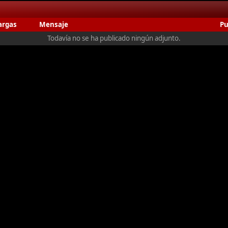
argas
Mensaje
Pu
Todavía no se ha publicado ningún adjunto.