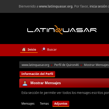
Bienvenido a
www.latinquasar.org
. Por favor,
inicia sesión
Inicio
Buscar
www.latinquasar.org
Perfil de Quiron46
Mostrar Mensajes
►
►
Información del Perfil
Mostrar Mensajes
Esta sección te permite ver todos los mensajes escritos po
Mensajes
Temas
Adjuntos