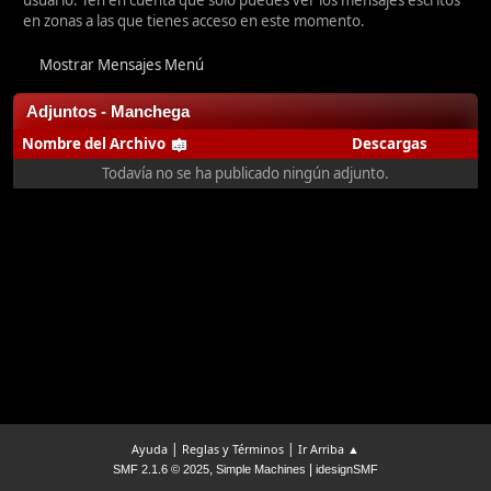
usuario. Ten en cuenta que sólo puedes ver los mensajes escritos
en zonas a las que tienes acceso en este momento.
Mostrar Mensajes Menú
Adjuntos - Manchega
Nombre del Archivo
Descargas
Todavía no se ha publicado ningún adjunto.
|
|
Ayuda
Reglas y Términos
Ir Arriba ▲
,
|
SMF 2.1.6 © 2025
Simple Machines
idesignSMF