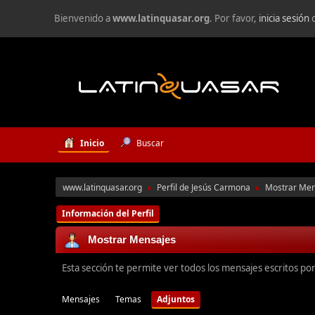
Bienvenido a
www.latinquasar.org
. Por favor,
inicia sesión
Inicio
Buscar
www.latinquasar.org
Perfil de Jesús Carmona
Mostrar Men
►
►
Información del Perfil
Mostrar Mensajes
Esta sección te permite ver todos los mensajes escritos po
Mensajes
Temas
Adjuntos