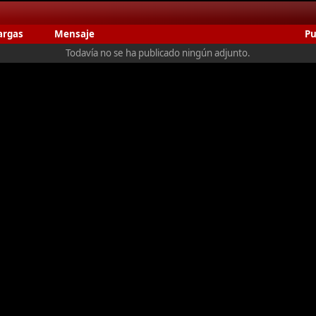
argas
Mensaje
Pu
Todavía no se ha publicado ningún adjunto.