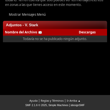
usuario. Ten en cuenta que sólo puedes ver los mensajes escritos
en zonas a las que tienes acceso en este momento.
Mostrar Mensajes Menú
Adjuntos - V. Stark
Nombre del Archivo
Descargas
Todavía no se ha publicado ningún adjunto.
|
|
Ayuda
Reglas y Términos
Ir Arriba ▲
,
|
SMF 2.1.6 © 2025
Simple Machines
idesignSMF