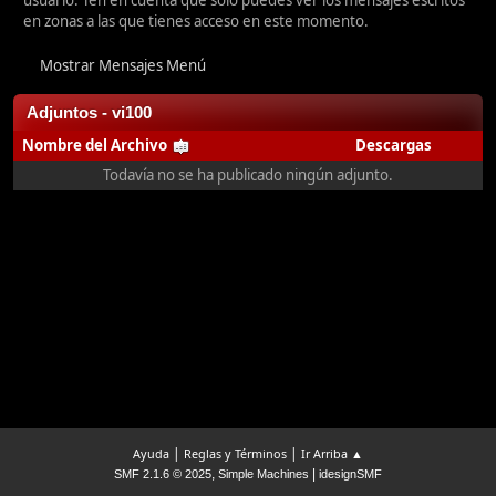
usuario. Ten en cuenta que sólo puedes ver los mensajes escritos
en zonas a las que tienes acceso en este momento.
Mostrar Mensajes Menú
Adjuntos - vi100
Nombre del Archivo
Descargas
Todavía no se ha publicado ningún adjunto.
|
|
Ayuda
Reglas y Términos
Ir Arriba ▲
,
|
SMF 2.1.6 © 2025
Simple Machines
idesignSMF