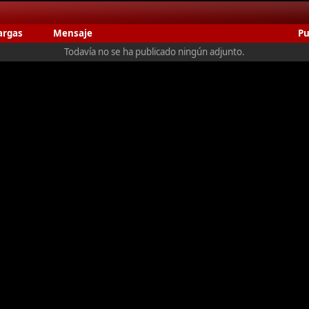
argas
Mensaje
Pu
Todavía no se ha publicado ningún adjunto.