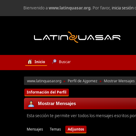
Bienvenido a
www.latinquasar.org
. Por favor,
inicia sesión
Inicio
Buscar
www.latinquasar.org
Perfil de Ajgomez
Mostrar Mensajes
►
►
Información del Perfil
Mostrar Mensajes
Esta sección te permite ver todos los mensajes escritos po
Mensajes
Temas
Adjuntos