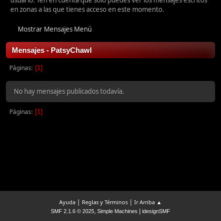
usuario. Ten en cuenta que sólo puedes ver los mensajes escritos
en zonas a las que tienes acceso en este momento.
Mostrar Mensajes Menú
Mensajes - PatsyChawl
Páginas
1
No hay mensajes publicados todavía.
Páginas
1
|
|
Ayuda
Reglas y Términos
Ir Arriba ▲
,
|
SMF 2.1.6 © 2025
Simple Machines
idesignSMF