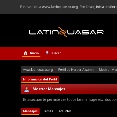
Bienvenido a
www.latinquasar.org
. Por favor,
inicia sesión
Inicio
Buscar
www.latinquasar.org
Perfil de HerbertAwamn
Mostrar Me
►
►
Información del Perfil
Mostrar Mensajes
Esta sección te permite ver todos los mensajes escritos po
Mensajes
Temas
Adjuntos