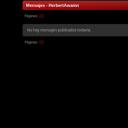
Mensajes - HerbertAwamn
Páginas
1
No hay mensajes publicados todavía.
Páginas
1