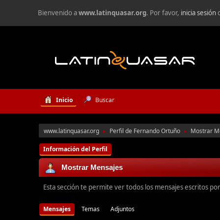
Bienvenido a
www.latinquasar.org
. Por favor,
inicia sesión
Inicio
Buscar
www.latinquasar.org
Perfil de Fernando Ortuño
Mostrar M
►
►
Información del Perfil
Mostrar Mensajes
Esta sección te permite ver todos los mensajes escritos po
Mensajes
Temas
Adjuntos