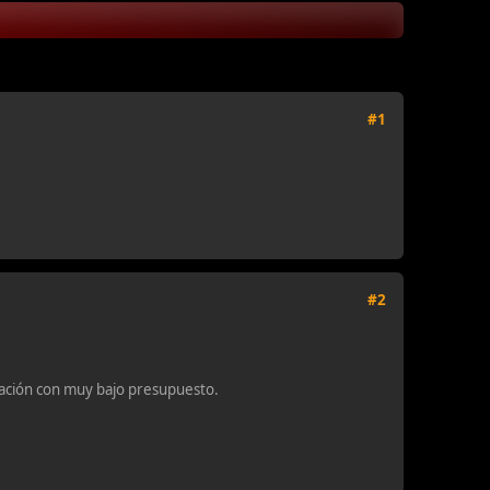
#1
#2
ación con muy bajo presupuesto.