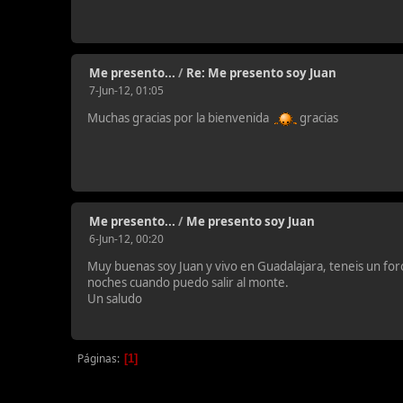
Me presento...
/
Re: Me presento soy Juan
7-Jun-12, 01:05
Muchas gracias por la bienvenida
gracias
Me presento...
/
Me presento soy Juan
6-Jun-12, 00:20
Muy buenas soy Juan y vivo en Guadalajara, teneis un f
noches cuando puedo salir al monte.
Un saludo
Páginas
1