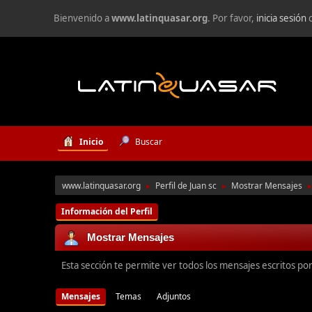
Bienvenido a
www.latinquasar.org
. Por favor,
inicia sesión
Inicio
Buscar
www.latinquasar.org
Perfil de Juan sc
Mostrar Mensajes
►
►
Información del Perfil
Mostrar Mensajes
Esta sección te permite ver todos los mensajes escritos po
Mensajes
Temas
Adjuntos