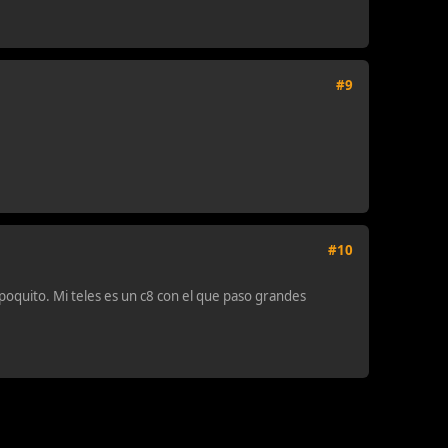
#9
#10
oquito. Mi teles es un c8 con el que paso grandes