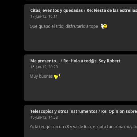
Citas, eventos y quedadas
/
Re: Fiesta de las estrell
17-Jun-12, 10:11
Que guapo el sitio, disfrutarlo a tope
Me presento...
/
Re: Hola a tod@s. Soy Robert.
16-Jun-12, 20:20
Muy buenas
Telescopios y otros instrumentos
/
Re: Opinion sobr
10-Jun-12, 14:58
Yo la tengo con un c8 y va de lujo, el goto funciona muy b