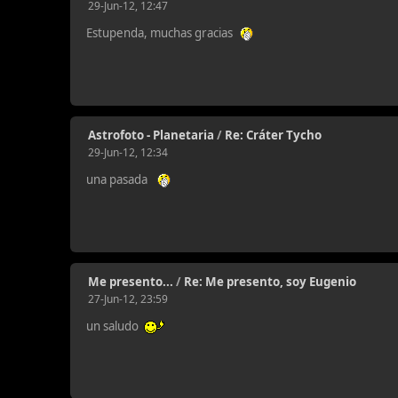
29-Jun-12, 12:47
Estupenda, muchas gracias
Astrofoto - Planetaria
/
Re: Cráter Tycho
29-Jun-12, 12:34
una pasada
Me presento...
/
Re: Me presento, soy Eugenio
27-Jun-12, 23:59
un saludo