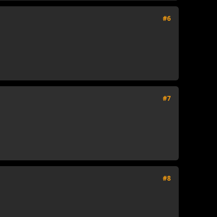
#6
#7
#8