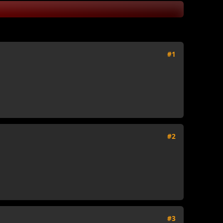
#1
#2
#3