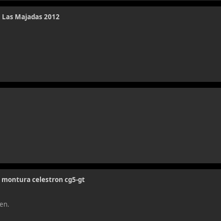
as Las Majadas 2012
e montura celestron cg5-gt
ien.