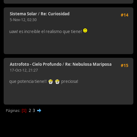
Sistema Solar
/
Re: Curiosidad
#14
5-Nov-12, 02:30
uaw! es increible el realismo que tiene!
Astrofoto - Cielo Profundo
/
Re: Nebulosa Mariposa
#15
17-Oct-12, 21:27
que potencia tiene!!
preciosa!
2
3
Páginas
1