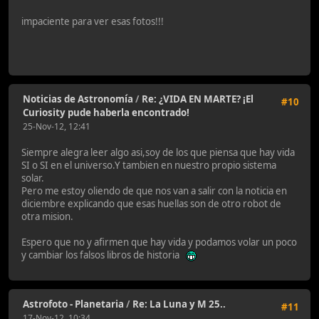
impaciente para ver esas fotos!!!
Noticias de Astronomía
/
Re: ¿VIDA EN MARTE? ¡El
#10
Curiosity pude haberla encontrado!
25-Nov-12, 12:41
Siempre alegra leer algo asi,soy de los que piensa que hay vida
SI o SI en el universo.Y tambien en nuestro propio sistema
solar.
Pero me estoy oliendo de que nos van a salir con la noticia en
diciembre explicando que esas huellas son de otro robot de
otra mision.
Espero que no y afirmen que hay vida y podamos volar un poco
y cambiar los falsos libros de historia
Astrofoto - Planetaria
/
Re: La Luna y M 25..
#11
17-Nov-12, 10:34