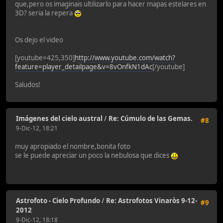
que,pero os imaginais ultilizarlo para hacer mapas estelares en
3D? seria la repera
Os dejo el video
[youtube=425,350]
http://www.youtube.com/watch?
feature=player_detailpage&v=8vOnfkN1dAc
[/youtube]
Saludos!
Imágenes del cielo austral
/
Re: Cúmulo de las Gemas.
#8
9-Dic-12, 18:21
muy apropiado el nombre,bonita foto
se le puede apreciar un poco la nebulosa que dices
Astrofoto - Cielo Profundo
/
Re: Astrofotos Vinaròs 9-12-
#9
2012
9-Dic-12, 18:18