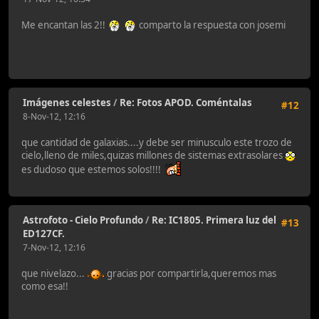
Me encantan las 2!!
comparto la respuesta con josemi
Imágenes celestes
/
Re: Fotos APOD. Coméntalas
#12
8-Nov-12, 12:16
que cantidad de galaxias....y debe ser minusculo este trozo de
cielo,lleno de miles,quizas millones de sistemas extrasolares
es dudoso que estemos solos!!!!
Astrofoto - Cielo Profundo
/
Re: IC1805. Primera luz del
#13
ED127CF.
7-Nov-12, 12:16
que nivelazo...
gracias por compartirla,queremos mas
como esa!!