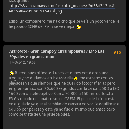
Mas grande
http://s3.amazonaws.com/astrobin_images/f9d33d3f-3b48-
4836-a042-608c7915478f.jpg
Edito: un compañero me ha dicho que se veía un poco verde le
he pasado SCNR del Pixi y se ve mejor
Astrofoto - Gran Campo y Circumpolares
/
M45 Las
#15
Péyades en gran campo
17-Oct-12, 19:08
Bueno pues al final el Lunes las nubes nos dieron una
tregua y no dudamos en ir a Morella
me estreno con las
pleyades ya que siempre que he querido fotografiarlas pero
en gran campo, son 20x600 segundos con la canon 550D a ISO
1600 con un teleobjetivo Sigma 70-300 a 150mm de focal a
F5.6 y guiado de lunático sobre CGEM. El pero de la foto esta
en el guiado ya que al cambiar de cámara no volví a equilibrar el
equipo por pereza y este ya no fue el mismo que antes pero
como se trata de una prueba pues...