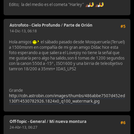
Edito; la del medio es el cometa "Harley"
Astrofoto - Cielo Profundo
/
Parte de Orión
#5
14-Dic-13, 06:18
Hola amigos
el sábado pasado desde Mosqueruela (Teruel)
a 1500msnm en compañía de mi gran amigo Dídac hice esta
foto esperando a que saliera el Lovejoy no tiene la señal que
me gustaría pero algo ha salido,son 6 tomas de 1200 segundos
con la canon 550d a -15º , ISO1600 y una birria de teleobjetivo
tamron 18/200 a 35mm+ IDAS_LPS2
Grande
http://cdn.astrobin.com/images/thumbs/486abbe7507d452ed
130f14530782926.1824x0_q100_watermark.jpg
Off-Topic - General
/
Mi nueva montura
#6
24-Abr-13, 06:27