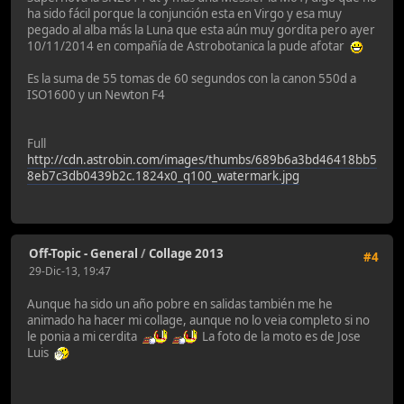
ha sido fácil porque la conjunción esta en Virgo y esa muy
pegado al alba más la Luna que esta aún muy gordita pero ayer
10/11/2014 en compañía de Astrobotanica la pude afotar
Es la suma de 55 tomas de 60 segundos con la canon 550d a
ISO1600 y un Newton F4
Full
http://cdn.astrobin.com/images/thumbs/689b6a3bd46418bb5
8eb7c3db0439b2c.1824x0_q100_watermark.jpg
Off-Topic - General
/
Collage 2013
#4
29-Dic-13, 19:47
Aunque ha sido un año pobre en salidas también me he
animado ha hacer mi collage, aunque no lo veia completo si no
le ponia a mi cerdita
La foto de la moto es de Jose
Luis