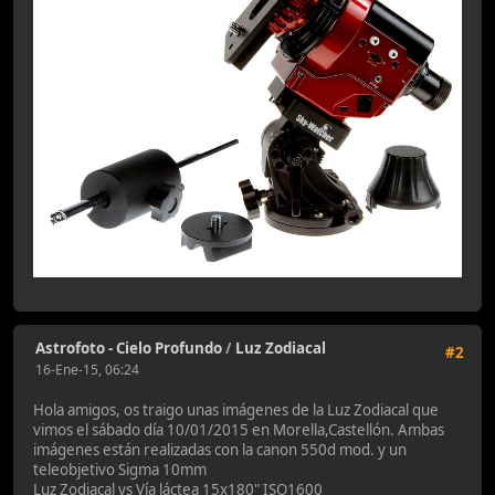
Astrofoto - Cielo Profundo
/
Luz Zodiacal
#2
16-Ene-15, 06:24
Hola amigos, os traigo unas imágenes de la Luz Zodiacal que
vimos el sábado día 10/01/2015 en Morella,Castellón. Ambas
imágenes están realizadas con la canon 550d mod. y un
teleobjetivo Sigma 10mm
Luz Zodiacal vs Vía láctea 15x180" ISO1600