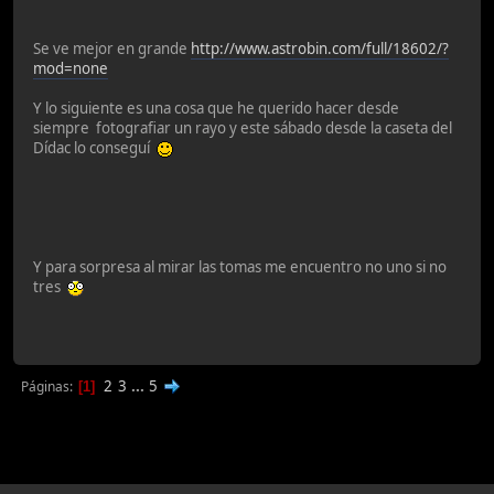
Se ve mejor en grande
http://www.astrobin.com/full/18602/?
mod=none
Y lo siguiente es una cosa que he querido hacer desde
siempre fotografiar un rayo y este sábado desde la caseta del
Dídac lo conseguí
Y para sorpresa al mirar las tomas me encuentro no uno si no
tres
2
3
...
5
Páginas
1