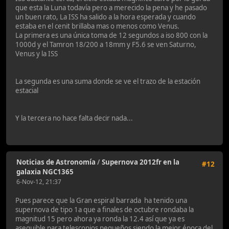
que esta la Luna todavía pero a merecido la pena y he pasado
un buen rato, La ISS ha salido a la hora esperada y cuando
estaba en el cenit brillaba mas o menos como Venus.
La primera es una única toma de 12 segundos a iso 800 con la
1000d y el Tamron 18/200 a 18mm y F5.6 se ven Saturno,
Venus y la ISS
La segunda es una suma donde se ve el trazo de la estación
estacial
Y la tercera no hace falta decir nada...
Noticias de Astronomía
/
Supernova 2012fr en la
#12
galaxia NGC1365
6-Nov-12, 21:37
Pues parece que la Gran espiral barrada ha tenido una
supernova de tipo 1a que a finales de octubre rondaba la
magnitud 15 pero ahora ya ronda la 12.4 así que ya es
asequible para telescopios pequeños siendo la mejor época del