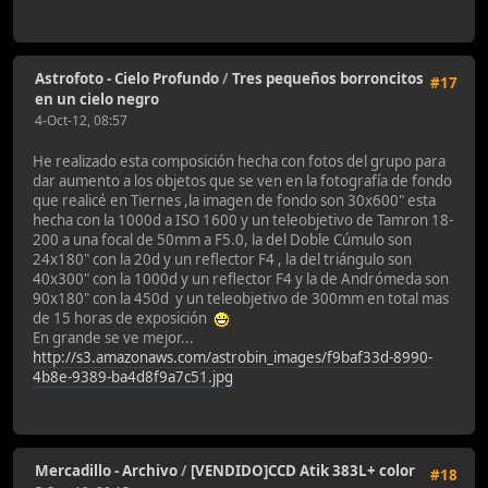
Astrofoto - Cielo Profundo
/
Tres pequeños borroncitos
#17
en un cielo negro
4-Oct-12, 08:57
He realizado esta composición hecha con fotos del grupo para
dar aumento a los objetos que se ven en la fotografía de fondo
que realicé en Tiernes ,la imagen de fondo son 30x600" esta
hecha con la 1000d a ISO 1600 y un teleobjetivo de Tamron 18-
200 a una focal de 50mm a F5.0, la del Doble Cúmulo son
24x180" con la 20d y un reflector F4 , la del triángulo son
40x300" con la 1000d y un reflector F4 y la de Andrómeda son
90x180" con la 450d y un teleobjetivo de 300mm en total mas
de 15 horas de exposición
En grande se ve mejor...
http://s3.amazonaws.com/astrobin_images/f9baf33d-8990-
4b8e-9389-ba4d8f9a7c51.jpg
Mercadillo - Archivo
/
[VENDIDO]CCD Atik 383L+ color
#18