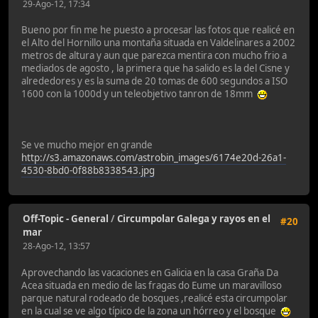
29-Ago-12, 17:34
Bueno por fin me he puesto a procesar las fotos que realicé en
el Alto del Hornillo una montaña situada en Valdelinares a 2002
metros de altura y aun que parezca mentira con mucho frio a
mediados de agosto , la primera que ha salido es la del Cisne y
alrededores y es la suma de 20 tomas de 600 segundos a ISO
1600 con la 1000d y un teleobjetivo tanron de 18mm
Se ve mucho mejor en grande
http://s3.amazonaws.com/astrobin_images/6174e20d-26a1-
4530-8bd0-0f88b8338543.jpg
Off-Topic - General
/
Circumpolar Galega y rayos en el
#20
mar
28-Ago-12, 13:57
Aprovechando las vacaciones en Galicia en la casa Graña Da
Acea situada en medio de las fragas do Eume un maravilloso
parque natural rodeado de bosques ,realicé esta circumpolar
en la cual se ve algo típico de la zona un hórreo y el bosque