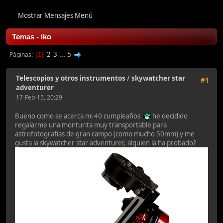
Mostrar Mensajes Menú
Temas - iko
2
3
...
5
Páginas
1
Telescopios y otros instrumentos
/
skywatcher star
#1
adventurer
17-Feb-15, 20:29
Bueno como se acerca mi 40 cumpleaños
he decidido
regalarme una monturita muy transportable para
astrofotografias de gran campo (como mucho 50mm) y me
gusta la skywatcher star adventurer, alguien la ha probado?