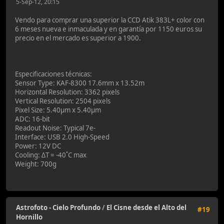
5-Sep-12, 20:15
Vendo para comprar una superior la CCD Atik 383L+ color con
6 meses nueva e inmaculada y en garantía por 1150 euros su
precio en el mercado es superior a 1900.
Especificaciones técnicas:
Sensor Type: KAF-8300 17.6mm x 13.52m
Horizontal Resolution: 3362 pixels
Vertical Resolution: 2504 pixels
Pixel Size: 5.40µm x 5.40µm
ADC: 16-bit
Readout Noise: Typical 7e-
Interface: USB 2.0 High-Speed
Power: 12V DC
Cooling: ∆T = -40˚C max
Weight: 700g
Astrofoto - Cielo Profundo
/
El Cisne desde el Alto del
#19
Hornillo