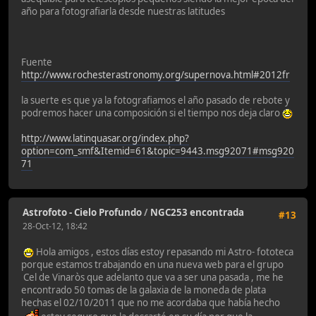
año para fotografiarla desde nuestras latitudes
Fuente
http://www.rochesterastronomy.org/supernova.html#2012fr
la suerte es que ya la fotografiamos el año pasado de rebote y
podremos hacer una composición si el tiempo nos deja claro
http://www.latinquasar.org/index.php?
option=com_smf&Itemid=61&topic=9443.msg92071#msg920
71
Astrofoto - Cielo Profundo
/
NGC253 encontrada
#13
28-Oct-12, 18:42
Hola amigos , estos días estoy repasando mi Astro- fototeca
porque estamos trabajando en una nueva web para el grupo
Cel de Vinaròs que adelanto que va a ser una pasada , me he
encontrado 50 tomas de la galaxia de la moneda de plata
hechas el 02/10/2011 que no me acordaba que había hecho