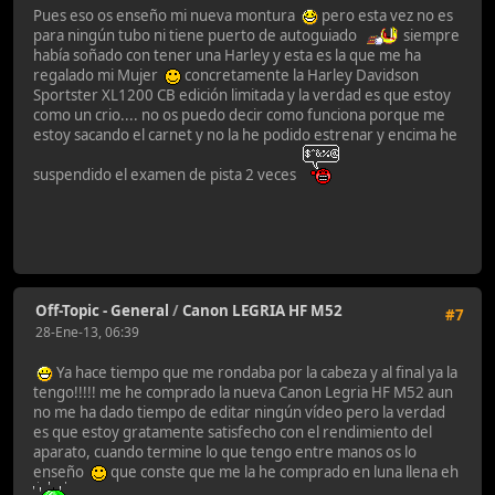
Pues eso os enseño mi nueva montura
pero esta vez no es
para ningún tubo ni tiene puerto de autoguiado
siempre
había soñado con tener una Harley y esta es la que me ha
regalado mi Mujer
concretamente la Harley Davidson
Sportster XL1200 CB edición limitada y la verdad es que estoy
como un crio.... no os puedo decir como funciona porque me
estoy sacando el carnet y no la he podido estrenar y encima he
suspendido el examen de pista 2 veces
Off-Topic - General
/
Canon LEGRIA HF M52
#7
28-Ene-13, 06:39
Ya hace tiempo que me rondaba por la cabeza y al final ya la
tengo!!!!! me he comprado la nueva Canon Legria HF M52 aun
no me ha dado tiempo de editar ningún vídeo pero la verdad
es que estoy gratamente satisfecho con el rendimiento del
aparato, cuando termine lo que tengo entre manos os lo
enseño
que conste que me la he comprado en luna llena eh