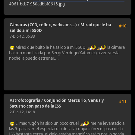
4061-bcb7-950adbbf0615.jpg
Cámaras (CCD, réflex, webcams...)
/
Mirad que le ha
#10
salido a mi 550D
7-Dic-12, 06:33
Mirad que bulto le ha salido a mi 550D
la cámara
ha sido modificada por Sergi Verdugo(Xatamec) a ver si esta
noche la puedo estrenar....
Astrofotografía
/
Conjunción Mercurio, Venus y
#11
Saturno con paso de la ISS
2-Dic-12, 14:18
El madrugón ha sido un poco cruel
me he levantado a
las 5 para ver el espectáculo de la la conjunción y el paso de la
ISS bastante cerca, el cielo estaba magnifico salvo por lo gorda