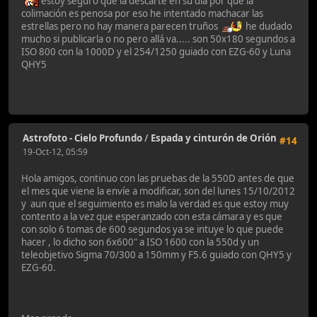
estoy seguro que la descarté en su día por que la
colimación es penosa por eso he intentado machacar las
estrellas pero no hay manera parecen truños
he dudado
mucho si publicarla o no pero allá va..... son 50x180 segundos a
ISO 800 con la 1000D y el 254/1250 guiado con EZG-60 y Luna
QHY5
Astrofoto - Cielo Profundo
/
Espada y cinturón de Orión
#14
19-Oct-12, 05:59
Hola amigos, continuo con las pruebas de la 550D antes de que
el mes que viene la envíe a modificar, son del lunes 15/10/2012
y aun que el seguimiento es malo la verdad es que estoy muy
contento a la vez que esperanzado con esta cámara y es que
con solo 6 tomas de 600 segundos ya se intuye lo que puede
hacer , lo dicho son 6x600" a ISO 1600 con la 550d y un
teleobjetivo Sigma 70/300 a 150mm y F5.6 guiado con QHY5 y
EZG-60.