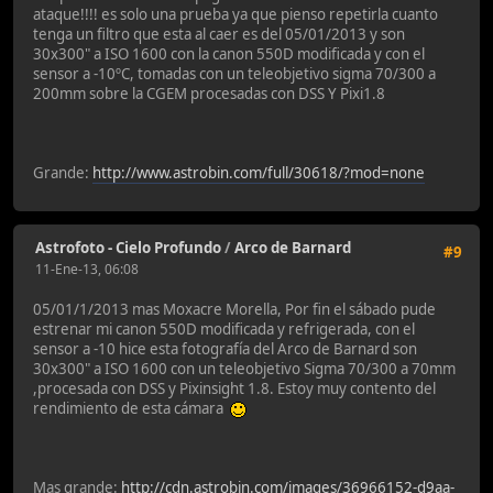
ataque!!!! es solo una prueba ya que pienso repetirla cuanto
tenga un filtro que esta al caer es del 05/01/2013 y son
30x300" a ISO 1600 con la canon 550D modificada y con el
sensor a -10ºC, tomadas con un teleobjetivo sigma 70/300 a
200mm sobre la CGEM procesadas con DSS Y Pixi1.8
Grande:
http://www.astrobin.com/full/30618/?mod=none
Astrofoto - Cielo Profundo
/
Arco de Barnard
#9
11-Ene-13, 06:08
05/01/1/2013 mas Moxacre Morella, Por fin el sábado pude
estrenar mi canon 550D modificada y refrigerada, con el
sensor a -10 hice esta fotografía del Arco de Barnard son
30x300" a ISO 1600 con un teleobjetivo Sigma 70/300 a 70mm
,procesada con DSS y Pixinsight 1.8. Estoy muy contento del
rendimiento de esta cámara
Mas grande:
http://cdn.astrobin.com/images/36966152-d9aa-