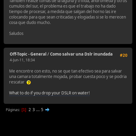
Tambien realize tomas de la laguna y trifida, andromeda y otros
cumulos del sur, el problema es que el trabajo no ha dado
tiempo de procesar, a medida que salgan del horno las ire
colocando para que sean criticadas y elogiadas si se lo merecen
cosa que dudo mucho.
Saludos
Off-Topic - General
/
Como salvar una Dslr inundada
#20
4-Jun-11, 18:34
Me encontre con esto, no se que tan efectivo sea para salvar
una camara totalmente mojada, probar cuesta poco y se podria
rescatar
What to do if you drop your DSLR on water!
2
3
...
5
Páginas
1