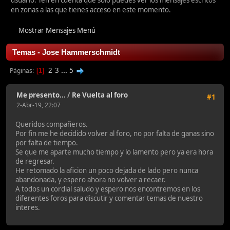
usuario. Ten en cuenta que sólo puedes ver los mensajes escritos
en zonas a las que tienes acceso en este momento.
Mostrar Mensajes Menú
Temas - Jose Hammerschmidt
2
3
...
5
Páginas
1
Me presento...
/
Re Vuelta al foro
#1
2-Abr-19, 22:07
Queridos compañeros.
Por fin me he decidido volver al foro, no por falta de ganas sino
por falta de tiempo.
Se que me aparte mucho tiempo y lo lamento pero ya era hora
de regresar.
He retomado la aficion un poco dejada de lado pero nunca
abandonada, y espero ahora no volver a recaer.
A todos un cordial saludo y espero nos encontremos en los
diferentes foros para discutir y comentar temas de nuestro
interes.