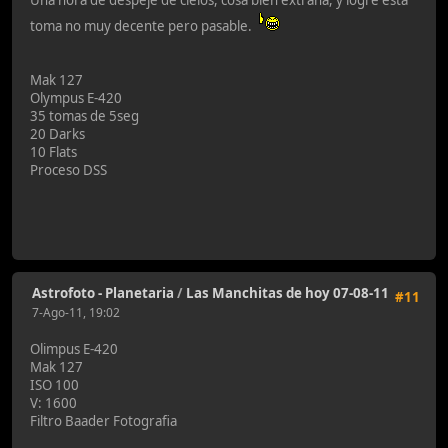
Una hora de despeje de cielos, cosa bien extraña, y logre esta
toma no muy decente pero pasable.
Mak 127
Olympus E-420
35 tomas de 5seg
20 Darks
10 Flats
Proceso DSS
Astrofoto - Planetaria
/
Las Manchitas de hoy 07-08-11
#11
7-Ago-11, 19:02
Olimpus E-420
Mak 127
ISO 100
V: 1600
Filtro Baader Fotografia