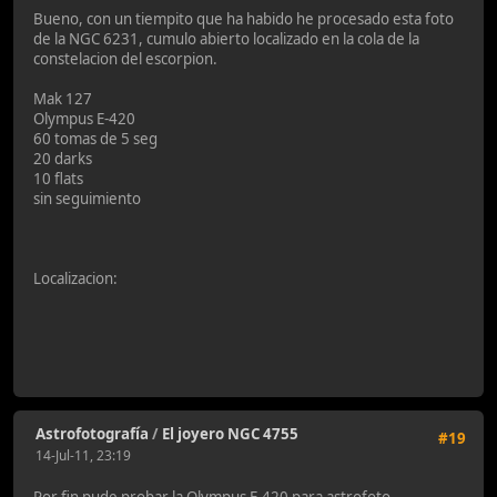
Bueno, con un tiempito que ha habido he procesado esta foto
de la NGC 6231, cumulo abierto localizado en la cola de la
constelacion del escorpion.
Mak 127
Olympus E-420
60 tomas de 5 seg
20 darks
10 flats
sin seguimiento
Localizacion:
Astrofotografía
/
El joyero NGC 4755
#19
14-Jul-11, 23:19
Por fin pude probar la Olympus E-420 para astrofoto.