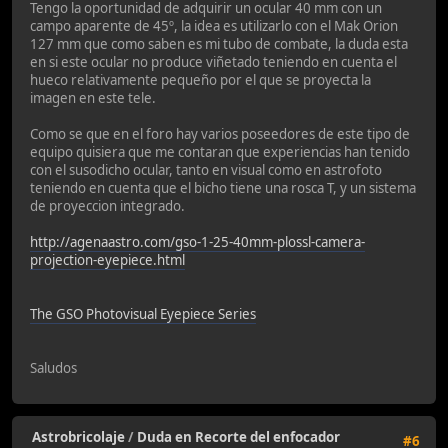
Tengo la oportunidad de adquirir un ocular 40 mm con un
campo aparente de 45º, la idea es utilizarlo con el Mak Orion
127 mm que como saben es mi tubo de combate, la duda esta
en si este ocular no produce viñetado teniendo en cuenta el
hueco relativamente pequeño por el que se proyecta la
imagen en este tele.
Como se que en el foro hay varios poseedores de este tipo de
equipo quisiera que me contaran que experiencias han tenido
con el susodicho ocular, tanto en visual como en astrofoto
teniendo en cuenta que el bicho tiene una rosca T, y un sistema
de proyeccion integrado.
http://agenaastro.com/gso-1-25-40mm-plossl-camera-
projection-eyepiece.html
The GSO Photovisual Eyepiece Series
Saludos
Astrobricolaje
/
Duda en Recorte del enfocador
#6