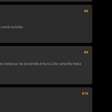
#8
envío incluído.
#9
o,hasta sur de la estrella Arturo.Color amarillo hasta
#10