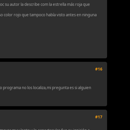
c su autor la describe com la estrella más roja que
nso color rojo que tampoco había visto antes en ninguna
#16
mo programa no los localiza,mi pregunta es si alguien
#17