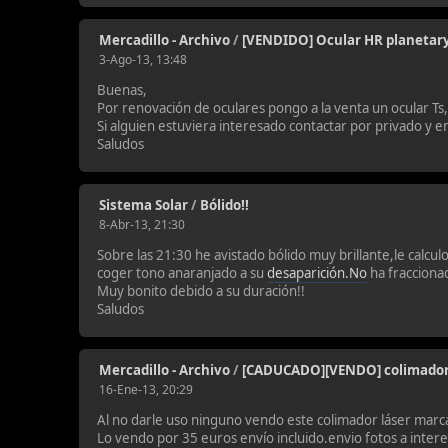
Mercadillo - Archivo
/
[VENDIDO] Ocular HR planeta
3-Ago-13, 13:48
Buenas,
Por renovación de oculares pongo a la venta un ocular 
Si alguien estuviera interesado contactar por privado y en
Saludos
Sistema Solar
/
Bólido!!
8-Abr-13, 21:30
Sobre las 21:30 he avistado bólido muy brillante,le calcul
coger tono anaranjado a su
desaparición.No
ha fraccionad
Muy bonito debido a su duración!!
Saludos
Mercadillo - Archivo
/
[CADUCADO][VENDO] colimador
16-Ene-13, 20:29
Al no darle uso ninguno vendo este colimador láser marca
Lo vendo por 35 euros envío incluido.envio fotos a inter