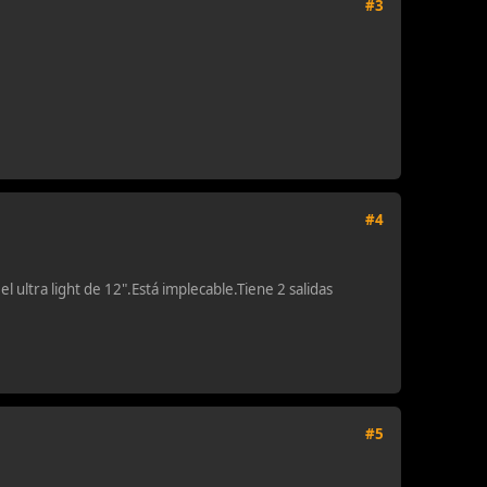
#3
#4
 ultra light de 12".Está implecable.Tiene 2 salidas
#5