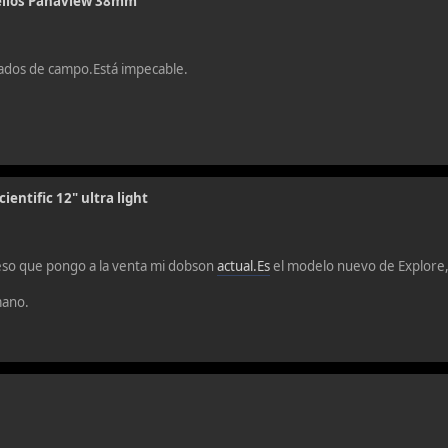
elios Panaview 38mm
rados de campo.Está impecable.
ientific 12" ultra light
 eso que pongo a la venta mi dobson
actual.Es
el modelo nuevo de Explore,el
mano.