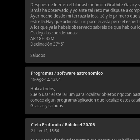
Despues de leer en el bloc astronómico Grafhite Galaxy so
jamás ha observado,y yo ante tal reto me dispuse a comp
Ayer noche desde mi terraza la localizé y lo primero que 
estrella.Hay que aclimatar un poco la vista pero el espect
A los que ya la habeis observado sabréis de que hablo,a 
Os dejo las coordenadas:
AR 18H 33M
Declinación 37º 5´
Saludos
Programas
/
software astronomico
19-Ago-12, 13:04
Hola a todos,
Suelo usar el stellarium para localizar objetos ngc con ba
conoce algun programa/aplicacion que localize estos cata
Gracias y saludos
Cielo Profundo
/
Bólido el 20/06
21-Jun-12, 15:56