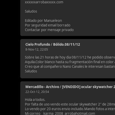
xxxxxxarrobaxxxxx.com
Saludos
Editado por Manueleon
Por seguridad email borrado
Contactar por mensaje privado
Cielo Profundo
/
Bólido.08/11/12
8-Nov-12, 22:05
Sobre las 21 horas de hoy dia 08/11/12 he podido observ
Aquila.Color blanco hasta su fragmentación final en color
Creo que al compañero Nano Canales le interesan bastant
Saludos
Mercadillo - Archivo
/
[VENDIDO] ocular skywatcher
22-Oct-12, 20:54
Hola a todos.
Por falta de uso vendo este ocular skywatcher 2" de 28
Lo vendo por 20 euros envio incluido.Mando fotos a inte
Mi correo karma_2008_arrobahotmail.com