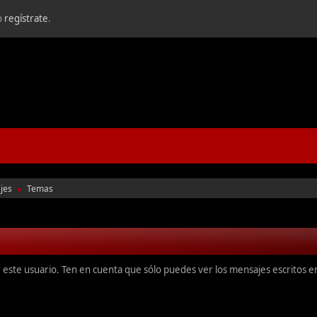
o
regístrate
.
jes
Temas
►
r este usuario. Ten en cuenta que sólo puedes ver los mensajes escritos 