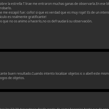
bre la estrella T lirae me entraron muchas ganas de observarla.En ese blo
robarlo.
se me escapó fue: coño! si que es verdad que es muy roja!! Es de un inte
áculo es realmente gratificante!
los que no os animo a hacerlo,no os defraudará su observación.
stante buen resultado.Cuando intento localizar objetos ic o abell este mis
logos de objetos.