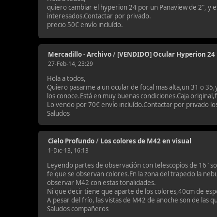
quiero cambiar el hyperion 24 por un Panaview de 2", y e
interesados.Contactar por privado.
precio 50€ envío incluído.
Mercadillo - Archivo
/
[VENDIDO] Ocular Hyperion 24
27-Feb-14, 23:29
Hola a todos,
Quiero pasarme a un ocular de focal mas alta,un 31 o 35
los conoce.Está en muy buenas condiciones.Caja original,
Lo vendo por 70€ envío incluído.Contactar por privado lo
Saludos
Cielo Profundo
/
Los colores de M42 en visual
1-Dic-13, 16:13
Leyendo partes de observación con telescopios de 16" so
fe que se observan colores.En la zona del trapecio la neb
observar M42 con estas tonalidades.
Ni que decir tiene que aparte de los colores,40cm de espe
A pesar del frío, las vistas de M42 de anoche son de las 
Saludos compañeros