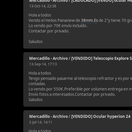
Mercadillo - Archivo
/
[CADUCADO] [VENDO] ocular H
13-Oct-14, 22:38
Hola a todos
Vendo el Helios Panaview de
38mm.Es
de 2"y tiene 70 g
Lo vendo por 70€ envío incluído.
Contactar por privado.
Saludos
Mercadillo - Archivo
/
[VENDIDO] Telescopio Explore Sc
13-Sep-14, 17:13
Hola a todos
Tengo pensado pasarme al telescopio refractor y es por
contadas.
Lo vendo por 550€.Preferible por volumen entrega en 
Envío fotos a interesados.Contactar por privado.
Saludos
Mercadillo - Archivo
/
[VENDIDO] Ocular hyperion 24
2-Jul-14, 14:11
Hola a todos,