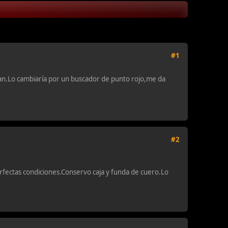
#1
n.Lo cambiaría por un buscador de punto rojo,me da
#2
rfectas condiciones.Conservo caja y funda de cuero.Lo