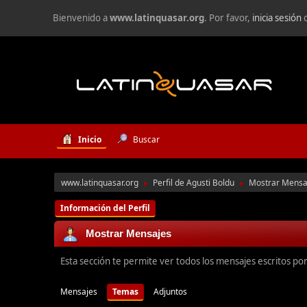
Bienvenido a
www.latinquasar.org
. Por favor,
inicia sesión
Inicio
Buscar
www.latinquasar.org
Perfil de Agusti Boldu
Mostrar Mensa
►
►
Información del Perfil
Mostrar Mensajes
Esta sección te permite ver todos los mensajes escritos po
Mensajes
Temas
Adjuntos