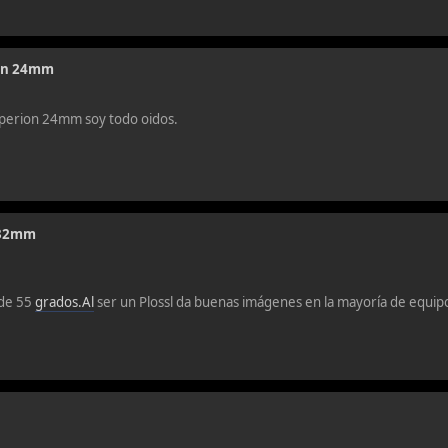
on 24mm
yperion 24mm soy todo oidos.
l 32mm
 de 55
grados.Al
ser un Plossl da buenas imágenes en la mayoría de equip