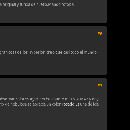
a original y funda de cuero.Mando fotos a
#6
 gran cosa de los Hyperion,creo que casi todo el mundo
#7
 observar colores.Ayer noche apunté mi 16" a M42 y doy
sto de nebulosa se aprecia un color
rosado.Es
una delicia