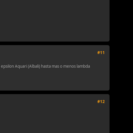
#11
 epsilon Aquari (Albali) hasta mas o menos lambda
#12