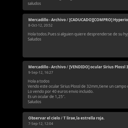
saludos
Mercadillo - Archivo
/
[CADUCADO][COMPRO] Hyperi
8-Oct-12, 20:52
Hola todos.Pues si alguien quiere desprenderse de su h
Saludos
Mercadillo - Archivo
/
[VENDIDO] ocular Sirius Ploss
9-Sep-12, 16:27
Hola a todos
Vendo este ocular Sirius Plossl de 32mm,tiene un campo
Lo vendo por 40 euros envio incluido.
Es un ocular de 1,25".
Saludos
Observar el cielo
/
T lirae,la estrella roja.
7-Sep-12, 12:04