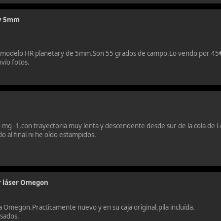
ry 5mm
Ts,modelo HR planetary de 5mm.Son 55 grados de campo.Lo vendo por 45€ 
vío fotos.
o mg -1,con trayectoria muy lenta y descendente desde sur de la cola de Le
o al final ni he oído estampidos.
 láser Omegon
 Omegon.Practicamente nuevo y en su caja original,pila incluída.
esados.