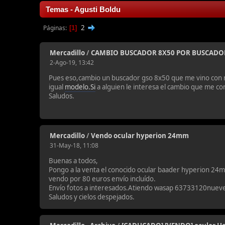
Temas - Agusti Boldu
2
Páginas
1
Mercadillo
/
CAMBIO BUSCADOR 8X50 POR BUSCADO
2-Ago-19, 13:42
Pues eso,cambio un buscador gso 8x50 que me vino con 
igual
modelo.Si
a alguien le interesa el cambio que me 
Saludos.
Mercadillo
/
Vendo ocular hyperion 24mm
31-May-18, 11:08
Buenas a todos,
Pongo a la venta el conocido ocular baader hyperion 24m
vendo por 80 euros envío incluído.
Envío fotos a interesados.Atiendo wasap 63733120nuev
Saludos y cielos despejados.