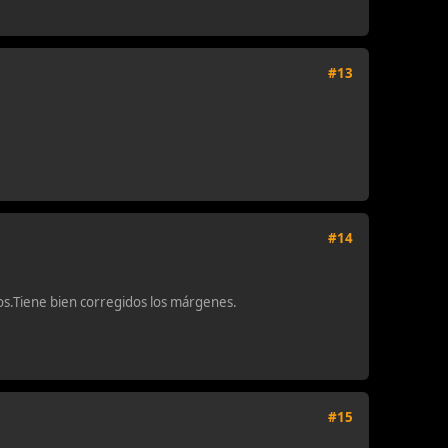
#13
#14
os.Tiene bien corregidos los márgenes.
#15