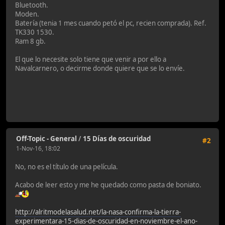
Bluetooth.
Moden.
Batería (tenia 1 mes cuando petó el pc, recien comprada). Ref.
TK330 1530.
Ram 8 gb.
El que lo necesite solo tiene que venir a por ello a
Navalcarnero, o decirme donde quiere que se lo envíe.
Off-Topic - General
/
15 Días de oscuridad
#2
1-Nov-16, 18:02
No, no es el título de una película.
Acabo de leer esto y me he quedado como pasta de boniato.
http://alritmodelasalud.net/la-nasa-confirma-la-tierra-
experimentara-15-dias-de-oscuridad-en-noviembre-el-ano-