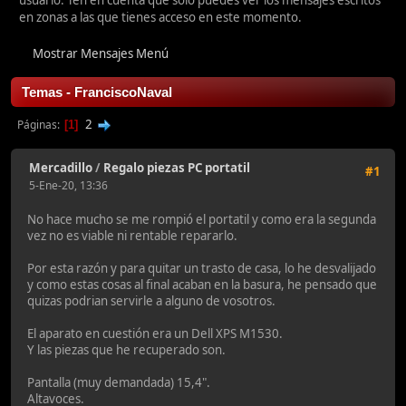
usuario. Ten en cuenta que sólo puedes ver los mensajes escritos
en zonas a las que tienes acceso en este momento.
Mostrar Mensajes Menú
Temas - FranciscoNaval
2
Páginas
1
Mercadillo
/
Regalo piezas PC portatil
#1
5-Ene-20, 13:36
No hace mucho se me rompió el portatil y como era la segunda
vez no es viable ni rentable repararlo.
Por esta razón y para quitar un trasto de casa, lo he desvalijado
y como estas cosas al final acaban en la basura, he pensado que
quizas podrian servirle a alguno de vosotros.
El aparato en cuestión era un Dell XPS M1530.
Y las piezas que he recuperado son.
Pantalla (muy demandada) 15,4".
Altavoces.