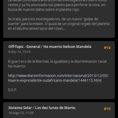
La NASA continuará ahora con las investigaciones sobre estos
restos y ya ha anunciado sus planes para perforar la roca, en
busca de nuevos datos sobre el planeta rojo.
Se trata, para los investigadores, de un nuevo "golpe de
suerte" para la misión. O quizá de un original regalo del planeta
en el décimo aniversario del rover...
Off-Topic - General
/
Ha muerto Nelson Mandela
#14
6-Dic-13, 15:10
El guerrero de la libertad, la igualdad y la discriminación racial
ha muerto.
http://www.diarioinformacion.com/internacional/2013/12/05/
muere-expresidente-sudafricano-mandela/1446115.html
D.E.P.
Sistema Solar
/
Las dos lunas de Marte.
#15
16-Ago-13, 11:29