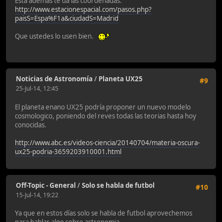
Esta además te da las coordenadas.
http://www.estacionespacial.com/pasos.php?
paisS=Espa%F1a&ciudadS=Madrid
Que ustedes lo usen bien.
Noticias de Astronomía
/
Planeta UX25
#9
25-Jul-14, 12:45
El planeta enano UX25 podría proponer un nuevo modelo
cosmologico, poniendo del reves todas las teorias hasta hoy
conocidas.
http://www.abc.es/videos-ciencia/20140704/materia-oscura-
ux25-podria-3659203910001.html
Off-Topic - General
/
Solo se habla de futbol
#10
15-Jul-14, 19:22
Ya que en estos días solo se habla de futbol aprovechemos