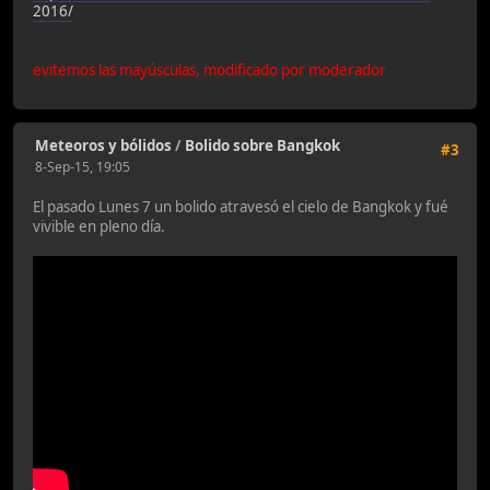
2016/
evitemos las mayúsculas, modificado por moderador
Meteoros y bólidos
/
Bolido sobre Bangkok
#3
8-Sep-15, 19:05
El pasado Lunes 7 un bolido atravesó el cielo de Bangkok y fué
vivible en pleno día.