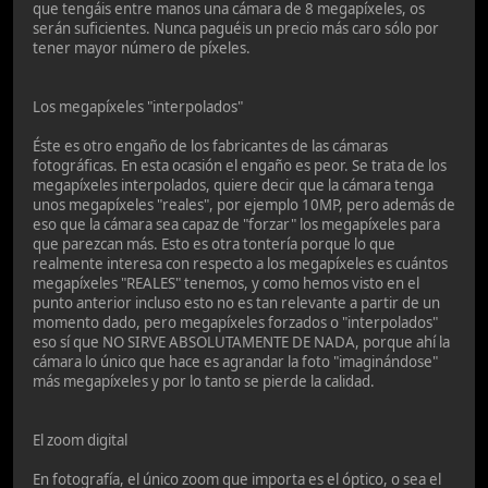
que tengáis entre manos una cámara de 8 megapíxeles, os
serán suficientes. Nunca paguéis un precio más caro sólo por
tener mayor número de píxeles.
Los megapíxeles "interpolados"
Éste es otro engaño de los fabricantes de las cámaras
fotográficas. En esta ocasión el engaño es peor. Se trata de los
megapíxeles interpolados, quiere decir que la cámara tenga
unos megapíxeles "reales", por ejemplo 10MP, pero además de
eso que la cámara sea capaz de "forzar" los megapíxeles para
que parezcan más. Esto es otra tontería porque lo que
realmente interesa con respecto a los megapíxeles es cuántos
megapíxeles "REALES" tenemos, y como hemos visto en el
punto anterior incluso esto no es tan relevante a partir de un
momento dado, pero megapíxeles forzados o "interpolados"
eso sí que NO SIRVE ABSOLUTAMENTE DE NADA, porque ahí la
cámara lo único que hace es agrandar la foto "imaginándose"
más megapíxeles y por lo tanto se pierde la calidad.
El zoom digital
En fotografía, el único zoom que importa es el óptico, o sea el