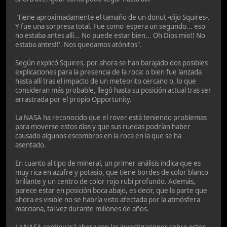
"Tiene aproximadamente el tamaño de un donut -dijo Squires-.
Y fue una sorpresa total. Fue como 'espera un segundo... eso
no estaba antes allí... No puede estar bien... Oh Dios mio!! No
estaba antes!!'. Nos quedamos atónitos".
Según explicó Squires, por ahora se han barajado dos posibles
explicaciones para la presencia de la roca: o bien fue lanzada
hasta allí tras el impacto de un meteorito cercano o, lo que
consideran más probable, llegó hasta su posición actual tras ser
arrastrada por el propio Opportunity.
La NASA ha reconocido que el rover está teniendo problemas
para moverse estos días y que sus ruedas podrían haber
causado algunos escombros en la roca en la que se ha
asentado.
En cuanto al tipo de mineral, un primer análisis indica que es
muy rica en azufre y potasio, que tiene bordes de color blanco
brillante y un centro de color rojo rubí profundo. Además,
parece estar en posición boca abajo, es decir, que la parte que
ahora es visible no se habría visto afectada por la atmósfera
marciana, tal vez durante millones de años.