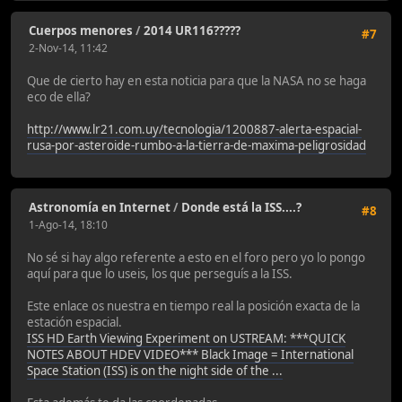
Cuerpos menores
/
2014 UR116?????
#7
2-Nov-14, 11:42
Que de cierto hay en esta noticia para que la NASA no se haga
eco de ella?
http://www.lr21.com.uy/tecnologia/1200887-alerta-espacial-
rusa-por-asteroide-rumbo-a-la-tierra-de-maxima-peligrosidad
Astronomía en Internet
/
Donde está la ISS....?
#8
1-Ago-14, 18:10
No sé si hay algo referente a esto en el foro pero yo lo pongo
aquí para que lo useis, los que perseguís a la ISS.
Este enlace os nuestra en tiempo real la posición exacta de la
estación espacial.
ISS HD Earth Viewing Experiment on USTREAM: ***QUICK
NOTES ABOUT HDEV VIDEO*** Black Image = International
Space Station (ISS) is on the night side of the ...