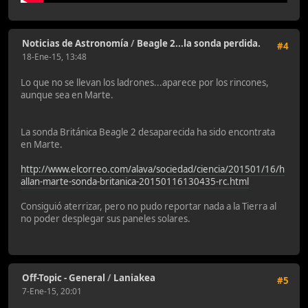
Noticias de Astronomía
/
Beagle 2...la sonda perdida.
#4
18-Ene-15, 13:48
Lo que no se llevan los ladrones...aparece por los rincones,
aunque sea en Marte.
La sonda Británica Beagle 2 desaparecida ha sido encontrata
en Marte.
http://www.elcorreo.com/alava/sociedad/ciencia/201501/16/h
allan-marte-sonda-britanica-20150116130435-rc.html
Consiguió aterrizar, pero no pudo reportar nada a la Tierra al
no poder desplegar sus paneles solares.
Off-Topic - General
/
Laniakea
#5
7-Ene-15, 20:01