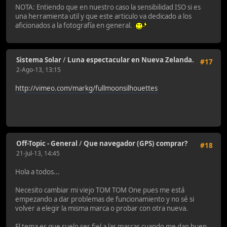
NOTA: Entiendo que en nuestro caso la sensibilidad ISO si es
una herramienta util y que este articulo va dedicado a los
aficionados a la fotografía en general.
Sistema Solar
/
Luna espectacular en Nueva Zelanda.
#17
2-Ago-13, 13:15
http://vimeo.com/markg/fullmoonsilhouettes
Off-Topic - General
/
Que navegador (GPS) comprar?
#18
21-Jul-13, 14:45
Hola a todos...
Necesito cambiar mi viejo TOM TOM One pues me está
empezando a dar problemas de funcionamiento y no sé si
volver a elegir la misma marca o probar con otra nueva.
El tema es que suelo ser fiel a las marcas cuando me dan buen