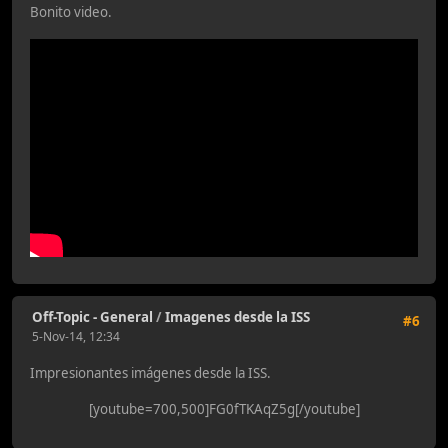
Bonito video.
Off-Topic - General
/
Imagenes desde la ISS
#6
5-Nov-14, 12:34
Impresionantes imágenes desde la ISS.
[youtube=700,500]FG0fTKAqZ5g[/youtube]