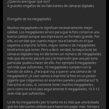
¿Quieres averiguar qué son?
4 grandes engaños de los fabricantes de cámaras digitales
El engaño de los megapíxeles
Muchos megapíxeles no significan necesariamente mejor
calidad. Los megapíxeles sirven para que la foto conserve una
buena calidad aunque sea impresa en un formato grande. Por
ello, es verdad que cuanto mayor sea el tamaño en el que
vayamos a imprimir la foto, mayor número de megapíxeles
tendremos que tener. Pero a decir verdad, la mayoría de las
cámaras digitales hoy en día tienen un número de megapíxeles
más que decente para el uso y la impresión que una persona
particular pudiera hacer de ello. Por ejemplo 8 megapíxeles
son más que suficientes, 10 megapíxeles cumplen con la
función de sobra. ¿Para qué voy a querer una cámara de 18
megapíxeles? ¿A caso vamos a imprimir la foto en un poster
gigante que colgaremos en enormes paneles publicitarios? Si
fuera ése el caso, sí, conviene tener muchos megapíxeles,
pero como no es el caso seguramente 8 megapíxeles, 10 ó 12
sean más que suficientes.
Lo de los megapíxeles por lo tanto no es más que una bobada
que los fabricantes utilizan para hacernos pagar más. Siempre