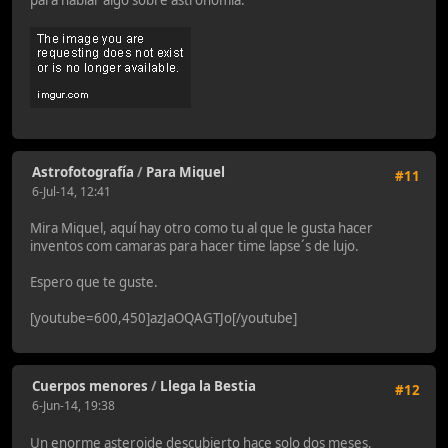
para hablar algo sobre astronomia.
Astrofotografía
/
Para Miquel
#11
6-Jul-14, 12:41
Mira Miquel, aquí hay otro como tu al que le gusta hacer
inventos com camaras para hacer time lapse´s de lujo.
Espero que te guste.
[youtube=600,450]azJaOQAGTJo[/youtube]
Cuerpos menores
/
Llega la Bestia
#12
6-Jun-14, 19:38
Un enorme asteroide descubierto hace solo dos meses,