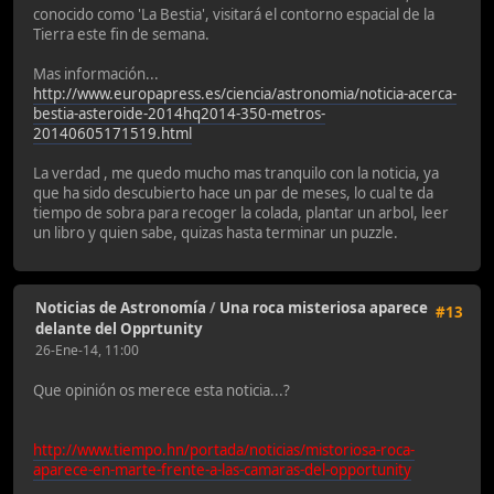
conocido como 'La Bestia', visitará el contorno espacial de la
Tierra este fin de semana.
Mas información...
http://www.europapress.es/ciencia/astronomia/noticia-acerca-
bestia-asteroide-2014hq2014-350-metros-
20140605171519.html
La verdad , me quedo mucho mas tranquilo con la noticia, ya
que ha sido descubierto hace un par de meses, lo cual te da
tiempo de sobra para recoger la colada, plantar un arbol, leer
un libro y quien sabe, quizas hasta terminar un puzzle.
Noticias de Astronomía
/
Una roca misteriosa aparece
#13
delante del Opprtunity
26-Ene-14, 11:00
Que opinión os merece esta noticia...?
http://www.tiempo.hn/portada/noticias/mistoriosa-roca-
aparece-en-marte-frente-a-las-camaras-del-opportunity