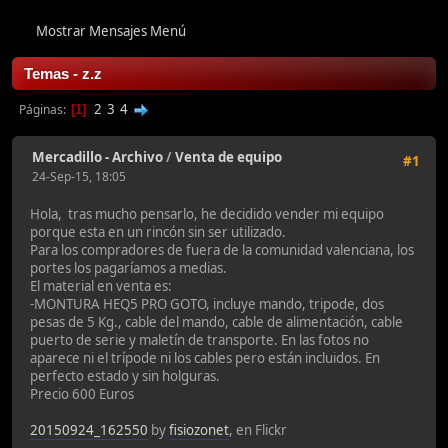
Mostrar Mensajes Menú
Temas - z.z
2
3
4
Páginas
1
Mercadillo - Archivo
/
Venta de equipo
#1
24-Sep-15, 18:05
Hola, tras mucho pensarlo, he decidido vender mi equipo
porque esta en un rincón sin ser utilizado.
Para los compradores de fuera de la comunidad valenciana, los
portes los pagaríamos a medias.
El material en venta es:
-MONTURA HEQ5 PRO GOTO, incluye mando, tripode, dos
pesas de 5 Kg., cable del mando, cable de alimentación, cable
puerto de serie y maletín de transporte. En las fotos no
aparece ni el trípode ni los cables pero están incluidos. En
perfecto estado y sin holguras.
Precio 600 Euros
20150924_162550
by
fisiozonet
, en Flickr