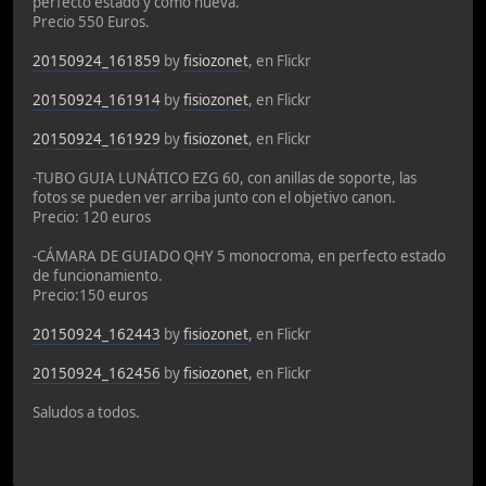
perfecto estado y como nueva.
Precio 550 Euros.
20150924_161859
by
fisiozonet
, en Flickr
20150924_161914
by
fisiozonet
, en Flickr
20150924_161929
by
fisiozonet
, en Flickr
-TUBO GUIA LUNÁTICO EZG 60, con anillas de soporte, las
fotos se pueden ver arriba junto con el objetivo canon.
Precio: 120 euros
-CÁMARA DE GUIADO QHY 5 monocroma, en perfecto estado
de funcionamiento.
Precio:150 euros
20150924_162443
by
fisiozonet
, en Flickr
20150924_162456
by
fisiozonet
, en Flickr
Saludos a todos.