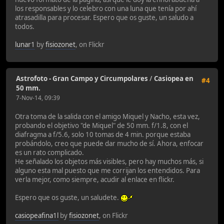
los responsables y lo celebro con una luna que tenía por ahí
atrasadilla para procesar. Espero que os guste, un saludo a
todos.
lunar1
by
fisiozonet
, on Flickr
Astrofoto - Gran Campo y Circumpolares
/
Casiopea en
#4
50 mm.
7-Nov-14, 09:39
Otra toma de la salida con el amigo Miquel y Nacho, esta vez,
probando el objetivo "de Miquel" de 50 mm. f/1.8, con el
diafragma a f/5.6, solo 10 tomas de 4 min. porque estaba
probándolo, creo que puede dar mucho de sí. Ahora, enfocar
es un rato complicado.
He señalado los objetos más visibles, pero hay muchos más, si
alguno esta mal puesto que me corrijan los entendidos. Para
verla mejor, como siempre, acudir al enlace en flickr.
Espero que os guste, un saludete.
casiopeafina1l
by
fisiozonet
, on Flickr