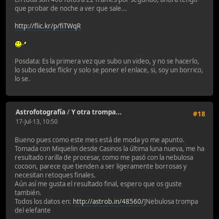
que probar de noche a ver que sale...
http://flic.kr/p/fiTWqR
Posdata: Es la primera vez que subo un video, y no se hacerlo,
lo subo desde flickr y solo se poner el enlace, si, soy un borrico,
lo se.
Astrofotografía
/
Y otra trompa...
#18
17-Jul-13, 10:50
Bueno pues como este mes está de moda yo me apunto.
Tomada con Miquelin desde Casinos la última luna nueva, me ha
resultado rarilla de procesar, como me pasó con la nebulosa
cocoon, parece que tienden a ser ligeramente borrosas y
necesitan retoques finales.
Aún así me gusta el resultado final, espero que os guste
también.
Todos los datos en:
http://astrob.in/48560/
]Nebulosa trompa
del elefante