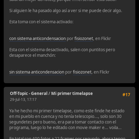
Si alguien le ha pasado algo así a ver si me puede decir algo.
Esta toma con el sistema activado:
con sistema anticondensacion
por
fisiozonet
, en Flickr
Esta con el sistema desactivado, salen con puntitos pero
desaparece el manchón:
sin sistema anticondensacion
por
fisiozonet
, en Flickr
Off-Topic - General
/
Mi primer timelapse
#17
29-Jul-13, 17:17
Ya he hecho mi primer timelapse, como este finde he estado
en mi pueblo en cuenca y no tenía telescopio..., solo son 30
segundetes pero bueno, era para tomar contacto con el
programa, luego lo he editado con movie maker e... voila...
En total son 400 fotos a 22 frames por segundo, ahora tengo