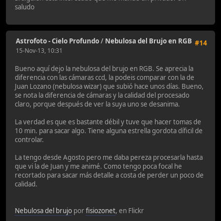
saludo
Astrofoto - Cielo Profundo
/
Nebulosa del Brujo en RGB
#14
15-Nov-13, 10:31
Bueno aquí dejo la nebulosa del brujo en RGB. Se aprecia la
diferencia con las cámaras ccd, la podeis comparar con la de
Juan Lozano (nebulosa wizar) que subió hace unos días. Bueno,
se nota la diferencia de cámaras y la calidad del procesado
claro, porque después de ver la suya uno se desanima.
La verdad es que es bastante débil y tuve que hacer tomas de
10 min. para sacar algo. Tiene alguna estrella gordota díficil de
controlar.
La tengo desde Agosto pero me daba pereza procesarla hasta
que vi la de Juan y me animé. Como tengo poca focal he
recortado para sacar más detalle a costa de perder un poco de
calidad.
Nebulosa del brujo
por
fisiozonet
, en Flickr