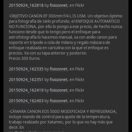
20150924_162818
by
fisiozonet
, en Flickr
-OBJETIVO CANON EF 300mm f/4 L IS USM. Un objetivo óptimo
para fotografía de cielo profundo, el ENFOQUE AUTOMÁTICO
NO FUNCIONA, por ello lo pongo a ese precio, de hecho nunca
funciono desde que lo tengo pero el enfoque para
astrofotografía lo hacemos manual, va con anillo canon para
soporte en trípode o cola de milano y regalo máscara de
enfoque realizada en cartulina con la que el enfoque es
preciso. Va con su tapa anterior y posterior.
Precio 300 Euros.
20150924_162335
by
fisiozonet
, en Flickr
20150924_162351
by
fisiozonet
, en Flickr
20150924_162419
by
fisiozonet
, en Flickr
20150924_162403
by
fisiozonet
, en Flickr
-CÁMARA CANON EOS 500D MODIFICADA Y REFRIGERADA,
incluye mando de control para ajuste de la temperatura,
trabajo realizado por Xatamec, por lo que no hay más que
decir. En