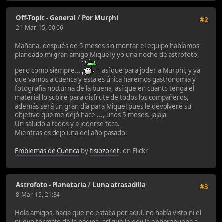
Off-Topic - General
/
Por Murphi
#2
21-Mar-15, 00:06
Mañana, después de 5 meses sin montar el equipo habíamos
planeado mi gran amigo Miquel y yo una noche de astrofoto,
pero como siempre...
, así que para joder a Murphi, y ya
que vamos a Cuenca y esta es única haremos gastronomía y
fotografía nocturna de la buena, así que en cuanto tenga el
material lo subiré para disfrute de todos los compañeros,
además será un gran día para Miquel pues le devolveré su
objetivo que me dejó hace ..., unos 5 meses. jajaja.
Un saludo a todos y a joderse toca.
Mientras os dejo una del año pasado:
Emblemas de Cuenca
by
fisiozonet
, on Flickr
Astrofoto - Planetaria
/
Luna atrasadilla
#3
8-Mar-15, 21:34
Hola amigos, hacia que no estaba por aquí, no había visto ni el
nuevo formato de la página, así que le doy la enhorabuena a