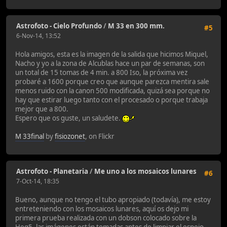
Astrofoto - Cielo Profundo
/
M 33 en 300 mm.
#5
6-Nov-14, 13:52
Hola amigos, esta es la imagen de la salida que hicimos Miquel,
Nacho y yo a la zona de Alcublas hace un par de semanas, son
un total de 15 tomas de 4 min. a 800 Iso, la próxima vez
probaré a 1600 porque creo que aunque parezca mentira sale
menos ruido con la canon 500 modificada, quizá sea porque no
hay que estirar luego tanto con el procesado o porque trabaja
mejor que a 800.
Espero que os guste, un saludete.
M 33final
by
fisiozonet
, on Flickr
Astrofoto - Planetaria
/
Me uno a los mosaicos lunares
#6
7-Oct-14, 18:35
Bueno, aunque no tengo el tubo apropiado (todavía), me estoy
entreteniendo con los mosaicos lunares, aquí os dejo mi
primera prueba realizada con un dobson colocado sobre la
Heq5, las imágenes están tomadas antes de limpiar el espejo,