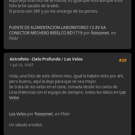
Aquí dejo una foto de la misma, es igual que esta aunque esta
foto la he sacado de la web.
El precio son 38€ y yo me encargo de los portes.
FUENTE DE ALIMENTACION LABORATORIO 13.8V 6A
CONECTOR MECHERO BRIELCO BD1719
por
fisiozonet
, en
Flickr
Astrofoto - Cielo Profundo
/
Los Velos
#20
1-Jul-13, 10:07
Hola, una foto de este último mes, igual la habéis visto por ahí,
pero bueno, aquí la dejo para que se vea mejor.
Se trata de los velos en el cisne, tomada desde los cielos de
Liria (Valencia) con el equipo de siempre, todos los datos en
Los
Velos
Los Velos
por
fisiozonet
, en Flickr
Un saludo a todos.