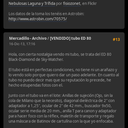
Nebulosas Laguna y Trífida
por
fisiozonet
, en Flickr
Los datos de la toma los tenéis en Astrobin:
http://www.astrobin.com/70575/
Mercadillo - Archivo
/
[VENDIDO] tubo ED 80
#13
16-Dic-13, 17:16
Hola, con cierta nostalgia vendo mi tubo, se trata del ED 80
Black-Diamond de Sky-Watcher.
El tubo está en perfectas condiciones, no tiene ni un arañazo y
lo vendo solo porque quiero dar un paso adelante. En cuanto al
tubo no puedo decir mas que su reputación lo precede, he
hecho estupendas fotos con el.
Junto con el tubo va en el lote: Anillas de sujeción (Ojo, sin la
cola de Milano que la necesito), diagonal dieléctrica de 2" con
adaptador a 1,25", ocular de 2" de 42 mm., buscador 9x50,
ocular serie media de 20 mm., anilla T para canon y adaptador
para hacer foco con la réflex, maletín de transporte y regalo
una máscara de Batinov de cartulína con la que yo enfocaba.