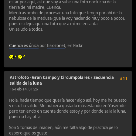
estar por aquí, así que voy a subir una foto nocturna de la
tierra de mi madre, Cuenca.
Mientras acabo de procesar una foto que tengo por ahí de la
nebulosa de la medusa (que la voy haciendo muy poco a poco),
pues os dejo aquí una foto que a mí me encanta.
Un saludo a todos.
Cuenca es única
por
fisiozonet
, en Flickr
Astrofoto - Gran Campo y Circumpolares
/
Secuencia
#11
salida de la luna
16-Feb-14, 01:26
Hola, hacia tiempo que quería hacer algo así, hoy me he puesto
y esto ha salido. Me hubiera gustado más estando en Yosemite
pero teniendo en cuenta donde estoy y por donde salia la luna,
pues no hay otra.
Son 5 tomas de imagen, aún me falta algo de práctica pero
espero que os guste.