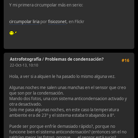
Y mi primera circumpolar más en serio:
circumpolar liria
por
fisiozonet
, en Flickr
Astrofotografía
/
Problemas de condensación?
#16
22-Oct-13, 10:10
Hola, a ver si a alquien le ha pasado lo mismo alguna vez.
Algunas noches me salen unas manchas en el sensor que creo
que son por la condensación.
Mando dos fotos, una con sistema anticondensacion activado y
otra desactivado.
Solo me pasa algunas noches, en este caso la temperatura
ambiente era de 23º y el sistema estaba trabajando a 8º.
Puede ser porque enfríe demasiado rápido?, porque no
funcione bien el sistema anticondensación? (entonces sin el no
saldrían mejor las fotos), porque .....el sensor está sucio?