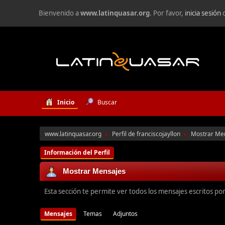
Bienvenido a
www.latinquasar.org
. Por favor,
inicia sesión
Inicio
Buscar
www.latinquasar.org
Perfil de franciscojayllon
Mostrar Me
►
►
Información del Perfil
Mostrar Mensajes
Esta sección te permite ver todos los mensajes escritos po
Mensajes
Temas
Adjuntos