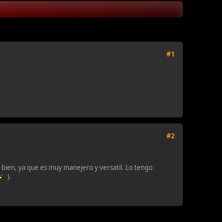
#1
#2
bien, ya que es muy manejero y versatil. Lo tengo
).