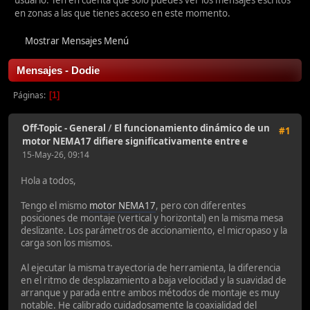
usuario. Ten en cuenta que sólo puedes ver los mensajes escritos
en zonas a las que tienes acceso en este momento.
Mostrar Mensajes Menú
Mensajes - Dodie
Páginas
1
Off-Topic - General
/
El funcionamiento dinámico de un
#1
motor NEMA17 difiere significativamente entre e
15-May-26, 09:14
Hola a todos,
Tengo el mismo
motor NEMA17
, pero con diferentes
posiciones de montaje (vertical y horizontal) en la misma mesa
deslizante. Los parámetros de accionamiento, el micropaso y la
carga son los mismos.
Al ejecutar la misma trayectoria de herramienta, la diferencia
en el ritmo de desplazamiento a baja velocidad y la suavidad de
arranque y parada entre ambos métodos de montaje es muy
notable. He calibrado cuidadosamente la coaxialidad del