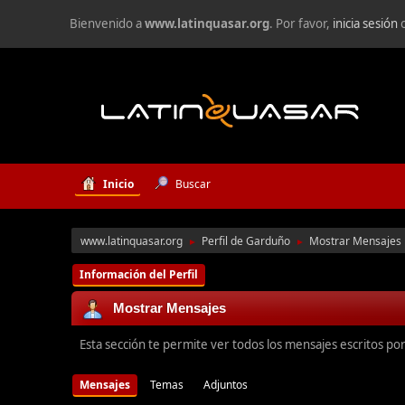
Bienvenido a
www.latinquasar.org
. Por favor,
inicia sesión
Inicio
Buscar
www.latinquasar.org
Perfil de Garduño
Mostrar Mensajes
►
►
Información del Perfil
Mostrar Mensajes
Esta sección te permite ver todos los mensajes escritos po
Mensajes
Temas
Adjuntos