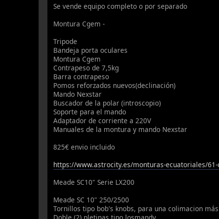
Se vende equipo completo o por separado
Montura Cgem -
Tripode
Bandeja porta oculares
Montura Cgem
Contrapeso de 7,5kg
Barra contrapeso
Pomos reforzados nuevos(declinación)
Mando Nexstar
Buscador de la polar (introscopio)
Soporte para el mando
Adaptador de corriente a 220V
Manuales de la montura y mando Nexstar
825€ envio incluido
https://www.astrocity.es/monturas-ecuatoriales/6
Meade SC10" Serie LX200
Meade SC 10" 250/2500
Tornillos tipo bob's knobs, para una colimacion más 
Doble (2) pletinas tipo losmandy