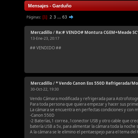
Mensajes - Garduño
2
3
...
63
Páginas
1
Mercadillo
/
Re:# VENDO# Montura CGEM+Meade SC
13-Ene-23, 20:17
## VENDIDO ##
Mercadillo
/
* Vendo Canon Eos 550D Refrigerada/Mod
30-Oct-22, 19:30
Vendo Cámara modificada y refrigerada para Astrofotogr
Para toda persona que quiera empezar y hacer sus prime
La cámara se encuentra en perfectas condiciones y con m
-Canon 550D
-2 Baterías,1 correa ,1conector USB y otro cable que cre
batería USB a 5v, para alimentar la cámara toda la noche s
A la cámara se le elimino el pentaespejo para el tema del