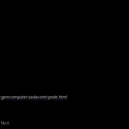
1-cgemcomputerizadacontripode.html
fácil.