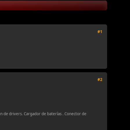
#1
#2
ón de drivers. Cargador de baterías . Conector de