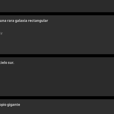
una rara galaxia rectangular
ir
ielo sur.
opio gigante