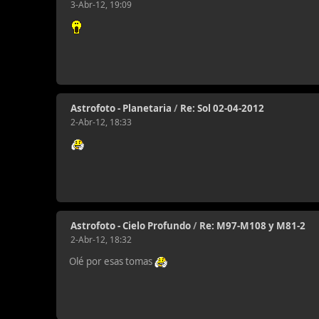
3-Abr-12, 19:09
Astrofoto - Planetaria
/
Re: Sol 02-04-2012
2-Abr-12, 18:33
Astrofoto - Cielo Profundo
/
Re: M97-M108 y M81-2
2-Abr-12, 18:32
Olé por esas tomas