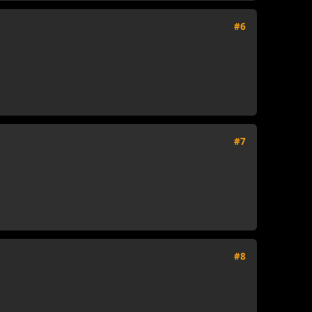
#6
#7
#8