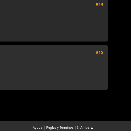
#14
#15
|
|
Ayuda
Reglas y Términos
Ir Arriba ▲