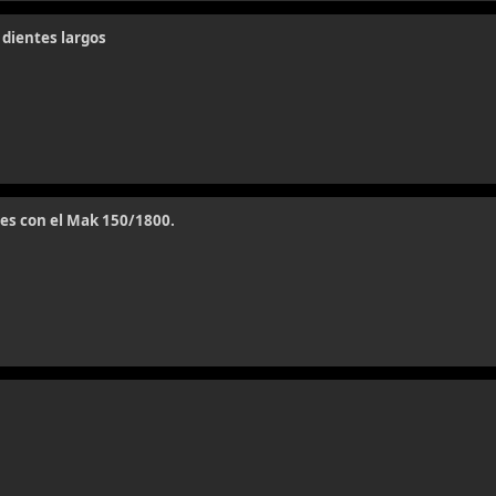
s dientes largos
es con el Mak 150/1800.