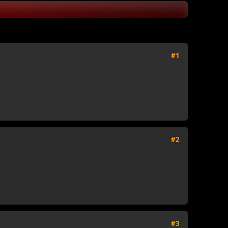
#1
#2
#3