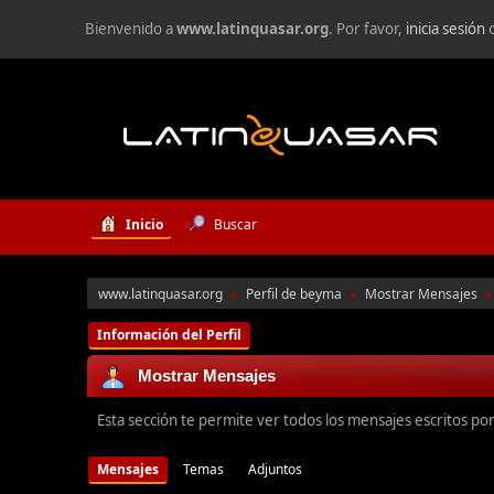
Bienvenido a
www.latinquasar.org
. Por favor,
inicia sesión
Inicio
Buscar
www.latinquasar.org
Perfil de beyma
Mostrar Mensajes
►
►
Información del Perfil
Mostrar Mensajes
Esta sección te permite ver todos los mensajes escritos po
Mensajes
Temas
Adjuntos