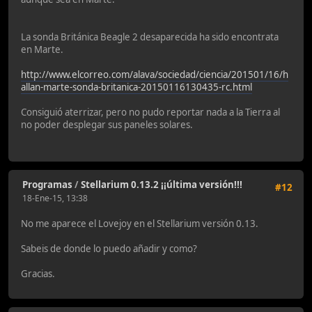
La sonda Británica Beagle 2 desaparecida ha sido encontrata
en Marte.
http://www.elcorreo.com/alava/sociedad/ciencia/201501/16/h
allan-marte-sonda-britanica-20150116130435-rc.html
Consiguió aterrizar, pero no pudo reportar nada a la Tierra al
no poder desplegar sus paneles solares.
Programas
/
Stellarium 0.13.2 ¡¡última versión!!!
#12
18-Ene-15, 13:38
No me aparece el Lovejoy en el Stellarium versión 0.13.
Sabeis de donde lo puedo añadir y como?
Gracias.