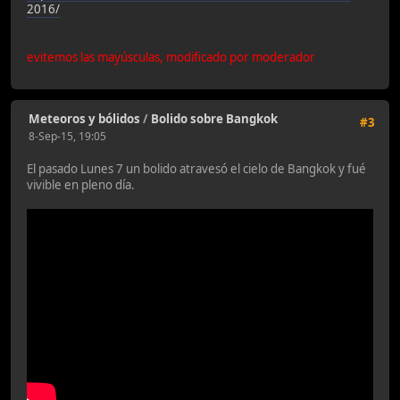
2016/
evitemos las mayúsculas, modificado por moderador
Meteoros y bólidos
/
Bolido sobre Bangkok
#3
8-Sep-15, 19:05
El pasado Lunes 7 un bolido atravesó el cielo de Bangkok y fué
vivible en pleno día.