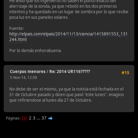
He leido que los ingenieros no saben el punto exacto del
aterrizaje de la sonda, ya que rebotó en los dos primeros
intentos y ha quedado en un lugar de sombra por lo que recibe
poca luz en sus paneles solares.
Fuente:
http://elpais.com/elpais/2014/11/13/ciencia/1415891553_131
244.html
Por lo demás enhorabuena.
Cuerpos menores
/
Re: 2014 UR116?????
#15
5-Nov-14, 12:39
No debe de ser el mismo, ya que la noticia está fechada en el
31 de Octubre pasado y dicen que pasó "este lunes", imagino
que refiriendose al lunes día 27 de Octubre.
2
3
...
37
Páginas
1