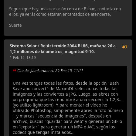
Seguro que hay una asociación cerca de Bilbao, contacta con
ellos, ya verás como estaran encantados de atenderte.
Suerte
Sistema Solar
/
Re:Asteroide 2004 BL86, mañana 26 a
#7
1,2 millones de kilometros, magnitud 9-10.
1-Feb-15, 13:19
Cita de: JuanLozano en 29-Ene-15, 11:11
Una vez tengas todas las fotos, desde la opción "Bath
Save and convert" de MaximDL seleccionas todas las
imágenes y las conviertes a JPG. Luego las abres con
un programa que las renombre a una secuencia 1,2,3...
(yo utilizo lightroom). Y para montar el vídeo he
utilizado Photoshop, simplemente abres la foto número
1 y marcas "secuencia de imágenes", después en
archivo, buscas "guardar para web" y generas un GIF o
en "exportar" para generar un MP4 o AVI, según los
codecs que tengas instalados..