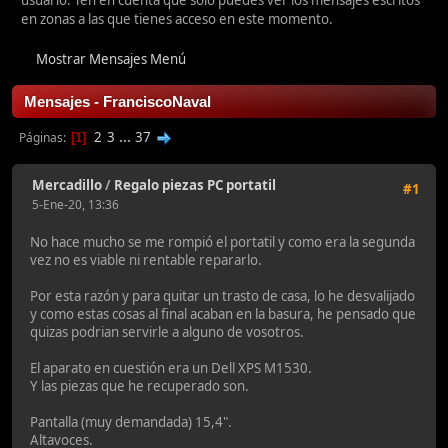
usuario. Ten en cuenta que sólo puedes ver los mensajes escritos
en zonas a las que tienes acceso en este momento.
Mostrar Mensajes Menú
Mensajes - FranciscoNaval
2
3
...
37
Páginas
1
Mercadillo
/
Regalo piezas PC portatil
#1
5-Ene-20, 13:36
No hace mucho se me rompió el portatil y como era la segunda
vez no es viable ni rentable repararlo.
Por esta razón y para quitar un trasto de casa, lo he desvalijado
y como estas cosas al final acaban en la basura, he pensado que
quizas podrian servirle a alguno de vosotros.
El aparato en cuestión era un Dell XPS M1530.
Y las piezas que he recuperado son.
Pantalla (muy demandada) 15,4".
Altavoces.