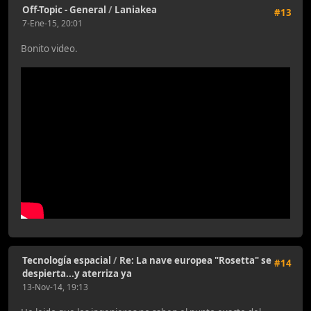
Off-Topic - General
/
Laniakea
#13
7-Ene-15, 20:01
Bonito video.
Tecnología espacial
/
Re: La nave europea "Rosetta" se
#14
despierta...y aterriza ya
13-Nov-14, 19:13