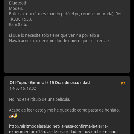
Bluetooth.
Moden.
Batería (tenia 1 mes cuando petó el pc, recien comprada). Ref.
TK330 1530.
Ram 8 gb.
El que lo necesite solo tiene que venir a por ello a
Navalcarnero, o decirme donde quiere que se lo envíe.
Off-Topic - General
/
15 Días de oscuridad
#2
1-Nov-16, 18:02
No, no es el título de una película.
Acabo de leer esto y me he quedado como pasta de boniato.
http://alritmodelasalud.net/la-nasa-confirma-la-tierra-
experimentara-15-dias-de-oscuridad-en-noviembre-el-ano-