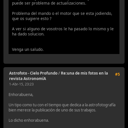
puede ser problema de actualizaciones.
Problema del mando o el motor que se esta jodiendo,
que os sugiere esto ?
A ver si alguno de vosotros le ha pasado lo mismo y le
ha dado solucion.
Venga un saludo.
Astrofoto - Cielo Profundo
/
Re:una de mis fotos en la
#5
revista AstronomíA
1-Abr-15, 23:23
Enhorabuena,
Un tipo como tu con el tiempo que dedica a la astrofotografía
bien merece la publicación de uno de sus trabajos.
Lo dicho enhorabuena.