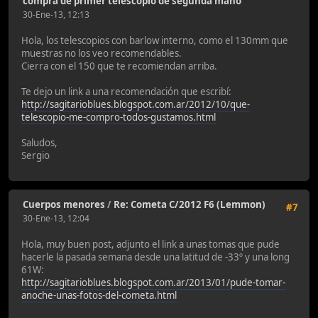
compra de primer telescopio de segunda mano
30-Ene-13, 12:13
Hola, los telescopios con barlow interno, como el 130mm que
muestras no los veo recomendables.
Cierra con el 150 que te recomiendan arriba.
Te dejo un link a una recomendación que escribí:
http://sagitarioblues.blogspot.com.ar/2012/10/que-
telescopio-me-compro-todos-gustamos.html
Saludos,
Sergio
Cuerpos menores
/
Re: Cometa C/2012 F6 (Lemmon)
#7
30-Ene-13, 12:04
Hola, muy buen post, adjunto el link a unas tomas que pude
hacerle la pasada semana desde una latitud de -33º y una long
61W:
http://sagitarioblues.blogspot.com.ar/2013/01/pude-tomar-
anoche-unas-fotos-del-cometa.html