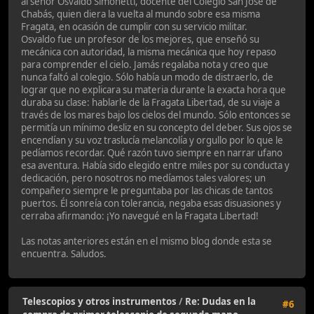
al señor Osvaldo Simonetti, docente del Colegio San José de
Chabás, quien diera la vuelta al mundo sobre esa misma
Fragata, en ocasión de cumplir con su servicio militar.
Osvaldo fue un profesor de los mejores, que enseñó su
mecánica con autoridad, la misma mecánica que hoy repaso
para comprender el cielo. Jamás regalaba nota y creo que
nunca faltó al colegio. Sólo había un modo de distraerlo, de
lograr que no explicara su materia durante la exacta hora que
duraba su clase: hablarle de la Fragata Libertad, de su viaje a
través de los mares bajo los cielos del mundo. Sólo entonces se
permitía un mínimo desliz en su concepto del deber. Sus ojos se
encendían y su voz traslucía melancolía y orgullo por lo que le
pedíamos recordar. Qué razón tuvo siempre en narrar ufano
esa aventura. Había sido elegido entre miles por su conducta y
dedicación, pero nosotros no medíamos tales valores; un
compañero siempre le preguntaba por las chicas de tantos
puertos. Él sonreía con tolerancia, negaba esas disuasiones y
cerraba afirmando: ¡Yo navegué en la Fragata Libertad!
Las notas anteriores están en el mismo blog donde esta se
encuentra. Saludos.
Telescopios y otros instrumentos
/
Re: Dudas en la
#6