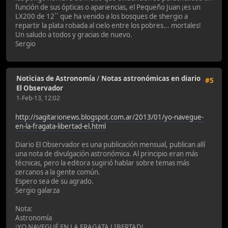
función de sus ópticas o apariencias, el Pequeño Juan ¡es un
LX200 de 12´´ que ha venido a los bosques de shergio a
repartir la plata robada al cielo entre los pobres... mortales!
Un saludo a todos y gracias de nuevo.
Sergio
Noticias de Astronomía
/
Notas astronómicas en diario
#5
El Observador
1-Feb-13, 12:02
http://sagitarionews.blogspot.com.ar/2013/01/yo-navegue-
en-la-fragata-libertad-el.html
Diario El Observador es una publicación mensual, publican allí
una nota de divulgación astronómica. Al principio eran más
técnicas, pero la editora sugirió hablar sobre temas más
cercanos a la gente común.
Espero sea de su agrado.
Sergio galarza
Nota:
Astronomía
¡YO NAVEGUÉ EN LA FRAGATA LIBERTAD!