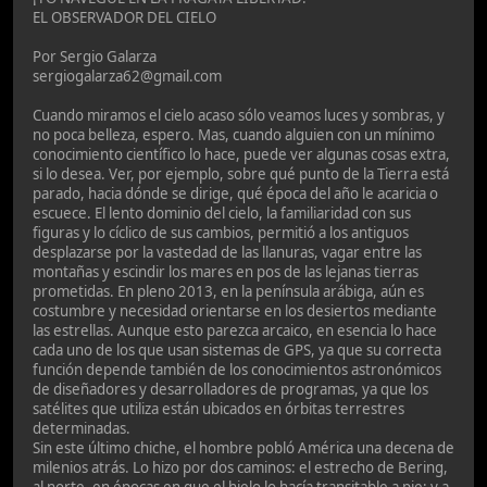
EL OBSERVADOR DEL CIELO
Por Sergio Galarza
sergiogalarza62@gmail.com
Cuando miramos el cielo acaso sólo veamos luces y sombras, y
no poca belleza, espero. Mas, cuando alguien con un mínimo
conocimiento científico lo hace, puede ver algunas cosas extra,
si lo desea. Ver, por ejemplo, sobre qué punto de la Tierra está
parado, hacia dónde se dirige, qué época del año le acaricia o
escuece. El lento dominio del cielo, la familiaridad con sus
figuras y lo cíclico de sus cambios, permitió a los antiguos
desplazarse por la vastedad de las llanuras, vagar entre las
montañas y escindir los mares en pos de las lejanas tierras
prometidas. En pleno 2013, en la península arábiga, aún es
costumbre y necesidad orientarse en los desiertos mediante
las estrellas. Aunque esto parezca arcaico, en esencia lo hace
cada uno de los que usan sistemas de GPS, ya que su correcta
función depende también de los conocimientos astronómicos
de diseñadores y desarrolladores de programas, ya que los
satélites que utiliza están ubicados en órbitas terrestres
determinadas.
Sin este último chiche, el hombre pobló América una decena de
milenios atrás. Lo hizo por dos caminos: el estrecho de Bering,
al norte, en épocas en que el hielo lo hacía transitable a pie; y a