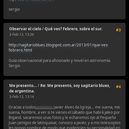
sergio
Observar el cielo
/
Qué ves? Febrero, sobre el sur.
#3
3-Feb-13, 13:26
http://sagitarioblues.blogspot.com.ar/2013/01/que-ves-
febrero.html
Guía observacional para aficionado y novel en astronomía.
Sergio
Me presento...
/
Re: Me presento, soy sagitario blues,
#4
de argentina.
3-Feb-13, 13:14
Gracias a todos¡¡¡¡¡¡¡¡¡¡¡¡¡¡¡ Javier Alves da Igreja... me suena, me
suena, hombre, a ver si te vienes el sábado que habrá jaleo por
Bigand. sacaremos unas fotos y le echaremos ojo al Pequeño
Juan (amigos de latinquasar, conozco a javier, y a mis telescopios
les pongo nombre de modo que evidencien su personalidad en