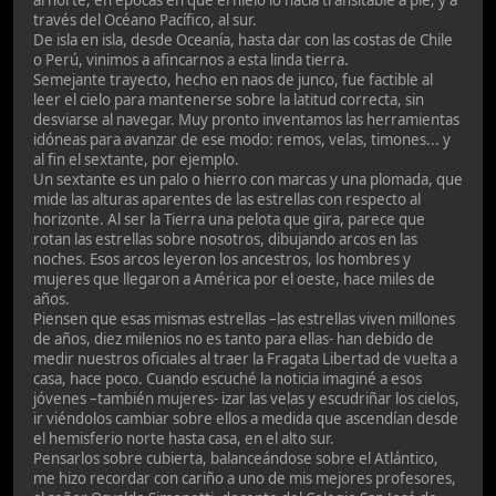
través del Océano Pacífico, al sur.
De isla en isla, desde Oceanía, hasta dar con las costas de Chile
o Perú, vinimos a afincarnos a esta linda tierra.
Semejante trayecto, hecho en naos de junco, fue factible al
leer el cielo para mantenerse sobre la latitud correcta, sin
desviarse al navegar. Muy pronto inventamos las herramientas
idóneas para avanzar de ese modo: remos, velas, timones... y
al fin el sextante, por ejemplo.
Un sextante es un palo o hierro con marcas y una plomada, que
mide las alturas aparentes de las estrellas con respecto al
horizonte. Al ser la Tierra una pelota que gira, parece que
rotan las estrellas sobre nosotros, dibujando arcos en las
noches. Esos arcos leyeron los ancestros, los hombres y
mujeres que llegaron a América por el oeste, hace miles de
años.
Piensen que esas mismas estrellas –las estrellas viven millones
de años, diez milenios no es tanto para ellas- han debido de
medir nuestros oficiales al traer la Fragata Libertad de vuelta a
casa, hace poco. Cuando escuché la noticia imaginé a esos
jóvenes –también mujeres- izar las velas y escudriñar los cielos,
ir viéndolos cambiar sobre ellos a medida que ascendían desde
el hemisferio norte hasta casa, en el alto sur.
Pensarlos sobre cubierta, balanceándose sobre el Atlántico,
me hizo recordar con cariño a uno de mis mejores profesores,