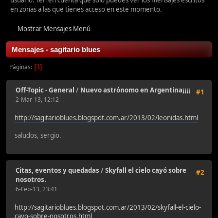
usuario. Ten en cuenta que sólo puedes ver los mensajes escritos
en zonas a las que tienes acceso en este momento.
Mostrar Mensajes Menú
Mensajes - sagitario blues
Páginas
1
Off-Topic - General
/
Nuevo astrónomo en Argentina¡¡¡¡
#1
2-Mar-13, 12:12
http://sagitarioblues.blogspot.com.ar/2013/02/leonidas.html
saludos, sergio.
Citas, eventos y quedadas
/
Skyfall el cielo cayó sobre
#2
nosotros.
6-Feb-13, 23:41
http://sagitarioblues.blogspot.com.ar/2013/02/skyfall-el-cielo-
cayo-sobre-nosotros.html