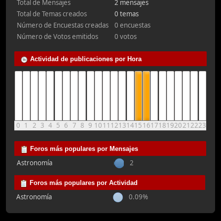
Total de Mensajes
2 mensajes
Total de Temas creados
0 temas
Número de Encuestas creadas
0 encuestas
Número de Votos emitidos
0 votos
Actividad de publicaciones por Hora
0
1
2
3
4
5
6
7
8
9
10
11
12
13
14
15
16
17
18
19
20
21
22
23
Foros más populares por Mensajes
Astronomía
2
Foros más populares por Actividad
Astronomía
0.09%