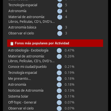
Tecnología espacial
5
Astronomía
4
Material de astronomía:
4
Libros, Películas, CD's, DVD's...
Astronomía básica
3
Observar el cielo
3
Foros más populares por Actividad
Astrobiología - Exobiología
0.47%
Material de astronomía:
0.26%
Libros, Películas, CD's, DVD's...
Conoce mi ciudad/pueblo
0.21%
Tecnología espacial
0.19%
Me presento...
0.18%
Astronomía
0.18%
Noticias de Astronomía
0.13%
Sistema Solar
0.11%
Off-Topic - General
0.07%
Observar el cielo
0.07%