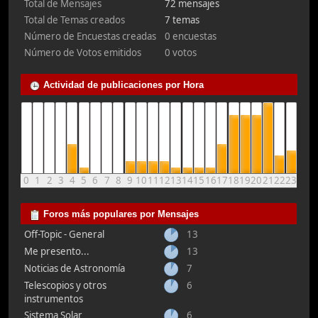
Total de Mensajes
72 mensajes
Total de Temas creados
7 temas
Número de Encuestas creadas
0 encuestas
Número de Votos emitidos
0 votos
Actividad de publicaciones por Hora
0
1
2
3
4
5
6
7
8
9
10
11
12
13
14
15
16
17
18
19
20
21
22
23
Foros más populares por Mensajes
Off-Topic - General
13
Me presento...
13
Noticias de Astronomía
7
Telescopios y otros
6
instrumentos
Sistema Solar
6