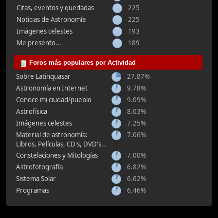
Citas, eventos y quedadas
225
Noticias de Astronomía
225
Imágenes celestes
193
Me presento...
189
Foros más populares por Actividad
Sobre Latinquasar
27.87%
Astronomía en Internet
9.78%
Conoce mi ciudad/pueblo
9.09%
Astrofísica
8.03%
Imágenes celestes
7.25%
Material de astronomía:
7.06%
Libros, Películas, CD's, DVD's...
Constelaciones y Mitologías
7.00%
Astrofotografía
6.82%
Sistema Solar
6.62%
Programas
6.46%