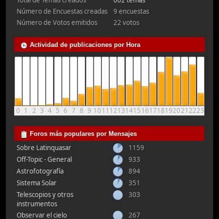
Total de Temas creados
602 temas
Número de Encuestas creadas
9 encuestas
Número de Votos emitidos
22 votos
Actividad de publicaciones por Hora
0
1
2
3
4
5
6
7
8
9
10
11
12
13
14
15
16
17
18
19
20
21
22
23
Foros más populares por Mensajes
Sobre Latinquasar
1159
Off-Topic - General
933
Astrofotografía
894
Sistema Solar
351
Telescopios y otros
303
instrumentos
Observar el cielo
267