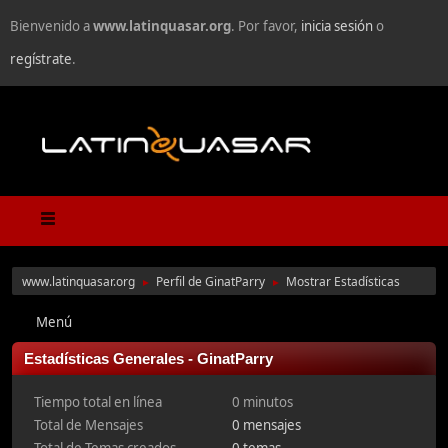
Bienvenido a
www.latinquasar.org
. Por favor,
inicia sesión
o
regístrate
.
www.latinquasar.org
Perfil de GinatParry
Mostrar Estadísticas
►
►
Menú
Estadísticas Generales - GinatParry
Tiempo total en línea
0 minutos
Total de Mensajes
0 mensajes