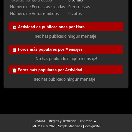
Total de Temas creados
0 temas
Número de Encuestas creadas
0 encuestas
Número de Votos emitidos
0 votos
Actividad de publicaciones por Hora
¡No has publicado ningún mensaje!
Foros más populares por Mensajes
¡No has publicado ningún mensaje!
Foros más populares por Actividad
¡No has publicado ningún mensaje!
|
|
Ayuda
Reglas y Términos
Ir Arriba ▲
,
|
SMF 2.1.6 © 2025
Simple Machines
idesignSMF