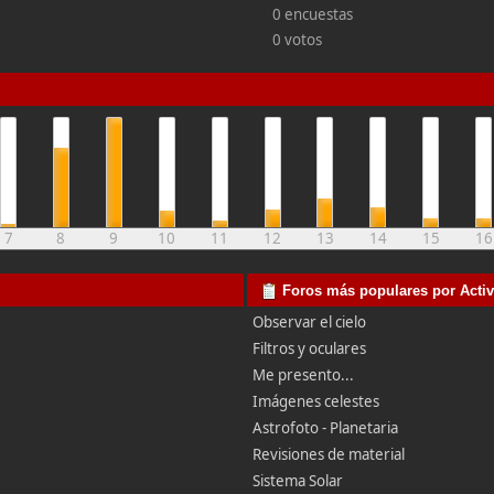
0 encuestas
0 votos
7
8
9
10
11
12
13
14
15
16
Foros más populares por Acti
Observar el cielo
Filtros y oculares
Me presento...
Imágenes celestes
Astrofoto - Planetaria
Revisiones de material
Sistema Solar