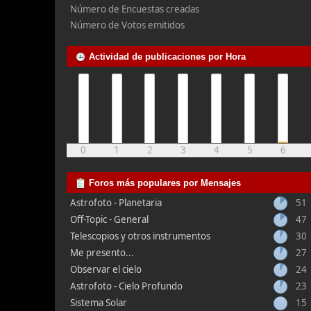
Número de Encuestas creadas
Número de Votos emitidos
Actividad de publicaciones por Hora
0
1
2
3
4
5
6
Foros más populares por Mensajes
Astrofoto - Planetaria
51
Off-Topic - General
47
Telescopios y otros instrumentos
30
Me presento...
27
Observar el cielo
24
Astrofoto - Cielo Profundo
23
Sistema Solar
15