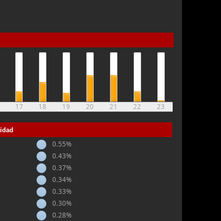
17
18
19
20
21
22
23
vidad
0.55%
0.43%
0.37%
0.34%
0.33%
0.30%
0.28%