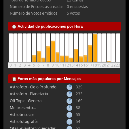
Total de Temas creados
23 temas
Número de Encuestas creadas
0 encuestas
Número de Votos emitidos
5 votos
Actividad de publicaciones por Hora
0
1
2
3
4
5
6
7
8
9
10
11
12
13
14
15
16
17
18
19
20
21
22
23
Foros más populares por Mensajes
Astrofoto - Cielo Profundo
329
Astrofoto - Planetaria
233
Off-Topic - General
169
Me presento...
88
Astrobricolaje
55
Astrofotografía
54
Citas, eventos y quedadas
51