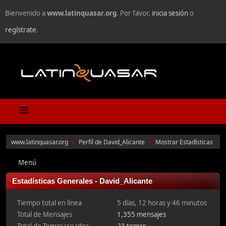
Bienvenido a
www.latinquasar.org
. Por favor,
inicia sesión
o
regístrate
.
www.latinquasar.org
Perfil de David_Alicante
Mostrar Estadísticas
►
►
Menú
Estadísticas Generales - David_Alicante
Tiempo total en línea
5 días, 12 horas y 46 minutos
Total de Mensajes
1,355 mensajes