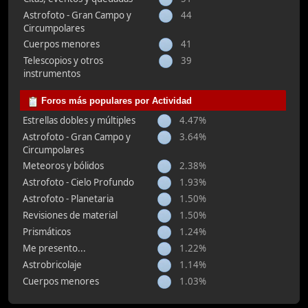
Astrofoto - Gran Campo y
44
Circumpolares
Cuerpos menores
41
Telescopios y otros
39
instrumentos
Foros más populares por Actividad
Estrellas dobles y múltiples
4.47%
Astrofoto - Gran Campo y
3.64%
Circumpolares
Meteoros y bólidos
2.38%
Astrofoto - Cielo Profundo
1.93%
Astrofoto - Planetaria
1.50%
Revisiones de material
1.50%
Prismáticos
1.24%
Me presento...
1.22%
Astrobricolaje
1.14%
Cuerpos menores
1.03%