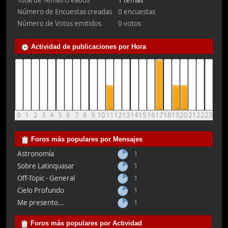
Total de Temas creados
1 temas
Número de Encuestas creadas
0 encuestas
Número de Votos emitidos
0 votos
Actividad de publicaciones por Hora
0
1
2
3
4
5
6
7
8
9
10
11
12
13
14
15
16
17
18
19
20
21
22
23
Foros más populares por Mensajes
Astronomía
1
Sobre Latinquasar
1
Off-Topic - General
1
Cielo Profundo
1
Me presento...
1
Foros más populares por Actividad