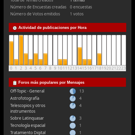
Total de Temas creados
1 temas
Número de Encuestas creadas
0 encuestas
Número de Votos emitidos
1 votos
Actividad de publicaciones por Hora
0
1
2
3
4
5
6
7
8
9
10
11
12
13
14
15
16
17
18
19
20
21
22
23
Foros más populares por Mensajes
Off-Topic - General
13
Astrofotografía
4
Telescopios y otros
4
instrumentos
Sobre Latinquasar
3
Tecnología espacial
1
Tratamiento Digital
1