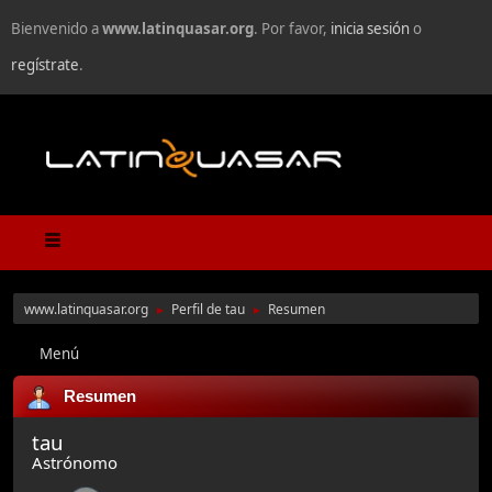
Bienvenido a
www.latinquasar.org
. Por favor,
inicia sesión
o
regístrate
.
www.latinquasar.org
Perfil de tau
Resumen
►
►
Menú
Resumen
tau
Astrónomo