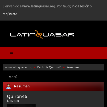
Bienvenido a
www.latinquasar.org
. Por favor,
inicia sesión
o
regístrate
.
www.latinquasar.org
Perfil de Quiron46
Resumen
►
►
Menú
Resumen
Quiron46
Novato