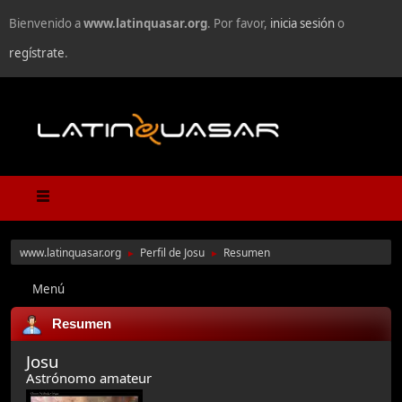
Bienvenido a
www.latinquasar.org
. Por favor,
inicia sesión
o
regístrate
.
www.latinquasar.org
Perfil de Josu
Resumen
►
►
Menú
Resumen
Josu
Astrónomo amateur