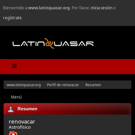
Bienvenido a
www.latinquasar.org
. Por favor,
inicia sesión
o
regístrate
.
www.latinquasar.org
Perfil de renovacar
Resumen
►
►
Menú
Resumen
renovacar
Astrofísico