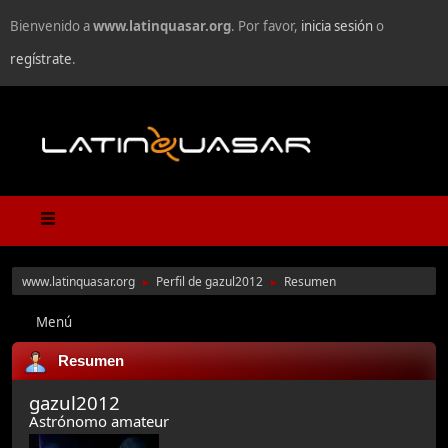
Bienvenido a
www.latinquasar.org
. Por favor,
inicia sesión
o
regístrate
.
www.latinquasar.org
Perfil de gazul2012
Resumen
►
►
Menú
Resumen
gazul2012
Astrónomo amateur