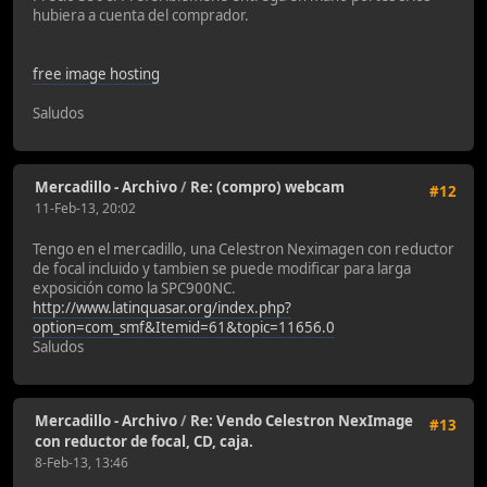
hubiera a cuenta del comprador.
free image hosting
Saludos
Mercadillo - Archivo
/
Re: (compro) webcam
#12
11-Feb-13, 20:02
Tengo en el mercadillo, una Celestron Neximagen con reductor
de focal incluido y tambien se puede modificar para larga
exposición como la SPC900NC.
http://www.latinquasar.org/index.php?
option=com_smf&Itemid=61&topic=11656.0
Saludos
Mercadillo - Archivo
/
Re: Vendo Celestron NexImage
#13
con reductor de focal, CD, caja.
8-Feb-13, 13:46