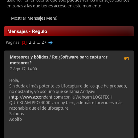
usuario. Ten en cuenta que sólo puedes ver los mensajes escritos
en zonas a las que tienes acceso en este momento.
Mostrar Mensajes Menú
Mensajes - Regulo
2
3
...
27
Páginas
1
Meteoros y bólidos
/
Re:¿Software para capturar
#1
meteoros?
7-Ago-17, 14:00
Hola,
Sin duda el más potente es Ufocapture de los que he probado,
no obstante, yo uso uno que se llama Andyavi
(
http://www.azcendant.com
) con la Webcam LOGITECH
QUICKCAM PRO 4000 va muy bien, además el precio es más
razonable que el de ufocapture
Saludos
Adolfo