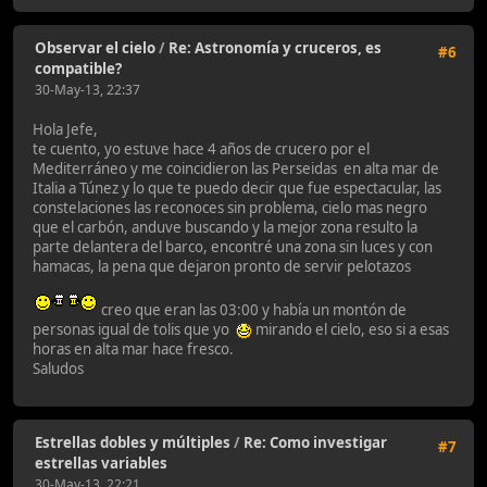
Observar el cielo
/
Re: Astronomía y cruceros, es
#6
compatible?
30-May-13, 22:37
Hola Jefe,
te cuento, yo estuve hace 4 años de crucero por el
Mediterráneo y me coincidieron las Perseidas en alta mar de
Italia a Túnez y lo que te puedo decir que fue espectacular, las
constelaciones las reconoces sin problema, cielo mas negro
que el carbón, anduve buscando y la mejor zona resulto la
parte delantera del barco, encontré una zona sin luces y con
hamacas, la pena que dejaron pronto de servir pelotazos
creo que eran las 03:00 y había un montón de
personas igual de tolis que yo
mirando el cielo, eso si a esas
horas en alta mar hace fresco.
Saludos
Estrellas dobles y múltiples
/
Re: Como investigar
#7
estrellas variables
30-May-13, 22:21