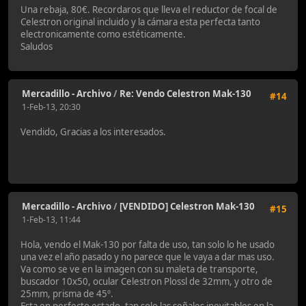
Una rebaja, 80€. Recordaros que lleva el reductor de focal de
Celestron original incluido y la cámara esta perfecta tanto
electronicamente como estéticamente.
Saludos
Mercadillo - Archivo
/
Re: Vendo Celestron Mak-130
#14
1-Feb-13, 20:30
Vendido, Gracias a los interesados.
Mercadillo - Archivo
/
[VENDIDO] Celestron Mak-130
#15
1-Feb-13, 11:44
Hola, vendo el Mak-130 por falta de uso, tan solo lo he usado
una vez el año pasado y no parece que le vaya a dar mas uso.
Va como se ve en la imagen con su maleta de transporte,
buscador 10x50, ocular Celestron Plossl de 32mm, y otro de
25mm, prisma de 45º.