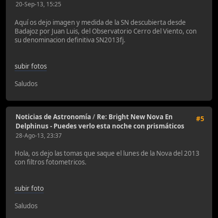
20-Sep-13, 15:25
Aquí os dejo imagen y medida de la SN descubierta desde
Badajoz por Juan Luis, del Observatorio Cerro del Viento, con
su denominacion definitiva SN2013fj.
subir fotos
Saludos
Noticias de Astronomía
/
Re: Bright New Nova En
#5
Delphinus - Puedes verlo esta noche con prismáticos
28-Ago-13, 23:37
Hola, os dejo las tomas que saque el lunes de la Nova del 2013
con filtros fotometricos.
subir foto
Saludos