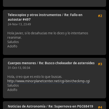
Telescopios y otros instrumentos
/
Re: Fallo en
#2
autostar #497
24-Nov-13, 23:49
Hola Javier, si lo desahucias me lo dices y lo intentamos
reanimar.
Saludos
Adolfo
Cuerpos menores
/
Re: Busco chekeador de asteroides
#3
31-Oct-13, 00:34
Hola, creo que es esto lo que buscas.
http://www.minorplanetcenter.net/cgi-bin/checkmp.cgi
Saludos
Adolfo
Noticias de Astronomía
/
Re: Supernova en PGC68419
#4