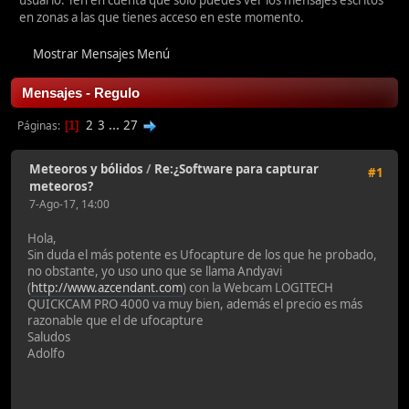
usuario. Ten en cuenta que sólo puedes ver los mensajes escritos
en zonas a las que tienes acceso en este momento.
Mostrar Mensajes Menú
Mensajes - Regulo
2
3
...
27
Páginas
1
Meteoros y bólidos
/
Re:¿Software para capturar
#1
meteoros?
7-Ago-17, 14:00
Hola,
Sin duda el más potente es Ufocapture de los que he probado,
no obstante, yo uso uno que se llama Andyavi
(
http://www.azcendant.com
) con la Webcam LOGITECH
QUICKCAM PRO 4000 va muy bien, además el precio es más
razonable que el de ufocapture
Saludos
Adolfo