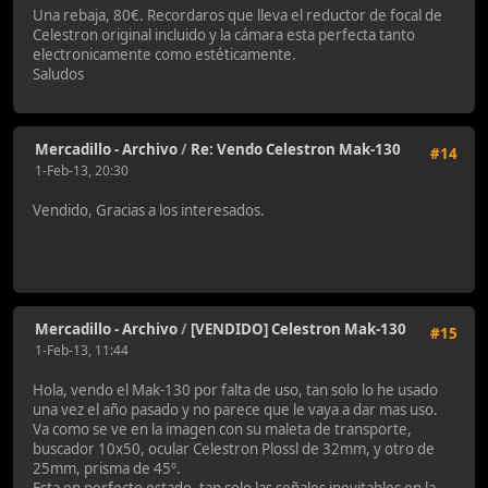
Una rebaja, 80€. Recordaros que lleva el reductor de focal de
Celestron original incluido y la cámara esta perfecta tanto
electronicamente como estéticamente.
Saludos
Mercadillo - Archivo
/
Re: Vendo Celestron Mak-130
#14
1-Feb-13, 20:30
Vendido, Gracias a los interesados.
Mercadillo - Archivo
/
[VENDIDO] Celestron Mak-130
#15
1-Feb-13, 11:44
Hola, vendo el Mak-130 por falta de uso, tan solo lo he usado
una vez el año pasado y no parece que le vaya a dar mas uso.
Va como se ve en la imagen con su maleta de transporte,
buscador 10x50, ocular Celestron Plossl de 32mm, y otro de
25mm, prisma de 45º.