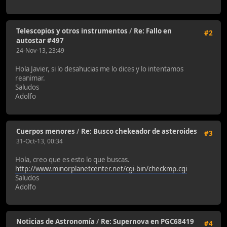
Telescopios y otros instrumentos
/
Re: Fallo en
#2
autostar #497
24-Nov-13, 23:49
Hola Javier, si lo desahucias me lo dices y lo intentamos
reanimar.
Saludos
Adolfo
Cuerpos menores
/
Re: Busco chekeador de asteroides
#3
31-Oct-13, 00:34
Hola, creo que es esto lo que buscas.
http://www.minorplanetcenter.net/cgi-bin/checkmp.cgi
Saludos
Adolfo
Noticias de Astronomía
/
Re: Supernova en PGC68419
#4