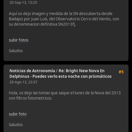
20-Sep-13, 15:25
Aquí os dejo imagen y medida de la SN descubierta desde
Badajoz por Juan Luis, del Observatorio Cerro del Viento, con
su denominacion definitiva SN2013fj.
subir fotos
Saludos
Noticias de Astronomía
/
Re: Bright New Nova En
#5
Delphinus - Puedes verlo esta noche con prismáticos
28-Ago-13, 23:37
Hola, os dejo las tomas que saque el lunes de la Nova del 2013
con filtros fotometricos.
subir foto
Saludos