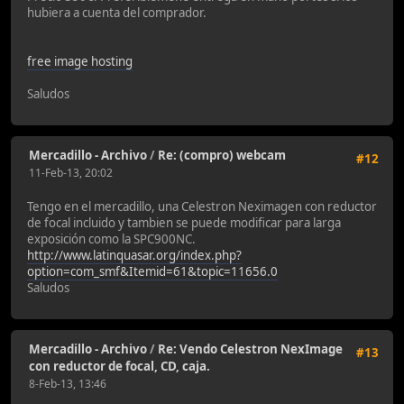
hubiera a cuenta del comprador.
free image hosting
Saludos
Mercadillo - Archivo
/
Re: (compro) webcam
#12
11-Feb-13, 20:02
Tengo en el mercadillo, una Celestron Neximagen con reductor
de focal incluido y tambien se puede modificar para larga
exposición como la SPC900NC.
http://www.latinquasar.org/index.php?
option=com_smf&Itemid=61&topic=11656.0
Saludos
Mercadillo - Archivo
/
Re: Vendo Celestron NexImage
#13
con reductor de focal, CD, caja.
8-Feb-13, 13:46