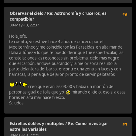
Observar el cielo
/
Re: Astronomía y cruceros, es
#6
compatible?
30-May-13, 22:37
Hola Jefe,
te cuento, yo estuve hace 4 años de crucero por el
Mediterráneo y me coincidieron las Perseidas en alta mar de
Italia a Túnez y lo que te puedo decir que fue espectacular, las
constelaciones las reconoces sin problema, cielo mas negro
que el carbón, anduve buscando y la mejor zona resulto la
parte delantera del barco, encontré una zona sin luces y con
hamacas, la pena que dejaron pronto de servir pelotazos
creo que eran las 03:00 y había un montón de
personas igual de tolis que yo
mirando el cielo, eso si a esas
horas en alta mar hace fresco.
Saludos
Estrellas dobles y múltiples
/
Re: Como investigar
#7
estrellas variables
30-May-13, 22:21