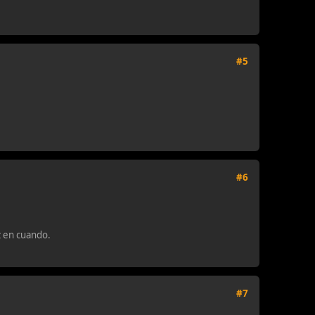
#5
#6
z en cuando.
#7