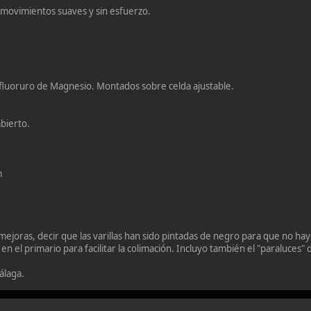
s movimientos suaves y sin esfuerzo.
luoruro de Magnesio. Montados sobre celda ajustable.
bierto.
m
mejoras, decir que las varillas han sido pintadas de negro para que no ha
n el primario para facilitar la colimación. Incluyo también el "paraluces" 
álaga.