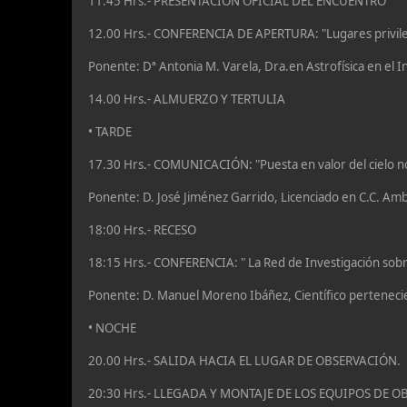
11:45 Hrs.- PRESENTACIÓN OFICIAL DEL ENCUENTRO
12.00 Hrs.- CONFERENCIA DE APERTURA: "Lugares privileg
Ponente: Dª Antonia M. Varela, Dra.en Astrofísica en el Ins
14.00 Hrs.- ALMUERZO Y TERTULIA
• TARDE
17.30 Hrs.- COMUNICACIÓN: "Puesta en valor del cielo noc
Ponente: D. José Jiménez Garrido, Licenciado en C.C. Amb
18:00 Hrs.- RECESO
18:15 Hrs.- CONFERENCIA: " La Red de Investigación sobr
Ponente: D. Manuel Moreno Ibáñez, Científico pertenecient
• NOCHE
20.00 Hrs.- SALIDA HACIA EL LUGAR DE OBSERVACIÓN.
20:30 Hrs.- LLEGADA Y MONTAJE DE LOS EQUIPOS DE 