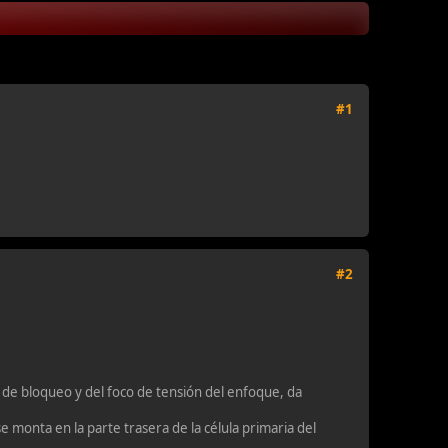
#1
#2
 de bloqueo y del foco de tensión del enfoque, da
se monta en la parte trasera de la célula primaria del