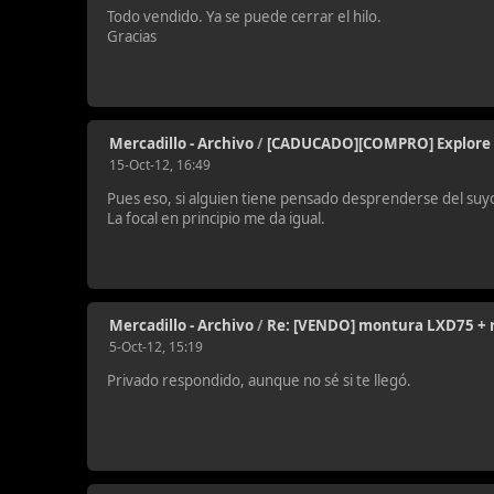
Todo vendido. Ya se puede cerrar el hilo.
Gracias
Mercadillo - Archivo
/
[CADUCADO][COMPRO] Explore sc
15-Oct-12, 16:49
Pues eso, si alguien tiene pensado desprenderse del suy
La focal en principio me da igual.
Mercadillo - Archivo
/
Re: [VENDO] montura LXD75 + 
5-Oct-12, 15:19
Privado respondido, aunque no sé si te llegó.