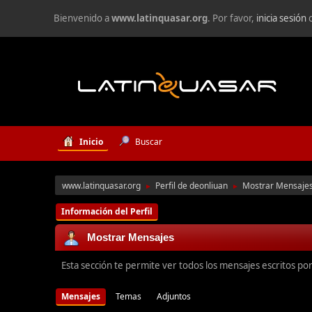
Bienvenido a
www.latinquasar.org
. Por favor,
inicia sesión
Inicio
Buscar
www.latinquasar.org
Perfil de deonliuan
Mostrar Mensaje
►
►
Información del Perfil
Mostrar Mensajes
Esta sección te permite ver todos los mensajes escritos po
Mensajes
Temas
Adjuntos