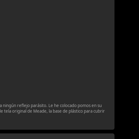
ya ningún reflejo parásito. Le he colocado pomos en su
de tela original de Meade, la base de plástico para cubrir