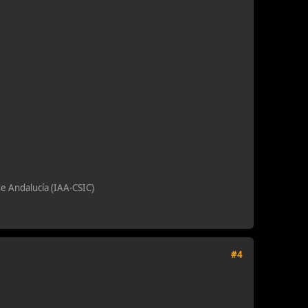
de Andalucía (IAA-CSIC)
#4