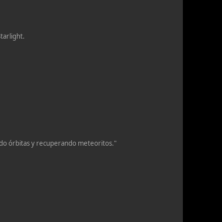
tarlight.
ndo órbitas y recuperando meteoritos."