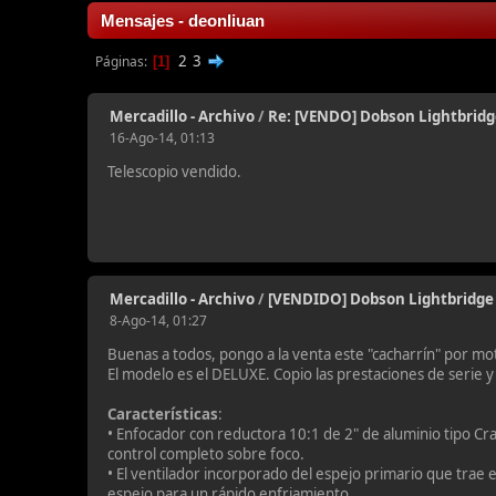
Mensajes - deonliuan
2
3
Páginas
1
Mercadillo - Archivo
/
Re: [VENDO] Dobson Lightbridg
16-Ago-14, 01:13
Telescopio vendido.
Mercadillo - Archivo
/
[VENDIDO] Dobson Lightbridge
8-Ago-14, 01:27
Buenas a todos, pongo a la venta este "cacharrín" por mo
El modelo es el DELUXE. Copio las prestaciones de serie y
Características
:
• Enfocador con reductora 10:1 de 2" de aluminio tipo Cr
control completo sobre foco.
• El ventilador incorporado del espejo primario que trae e
espejo para un rápido enfriamiento.