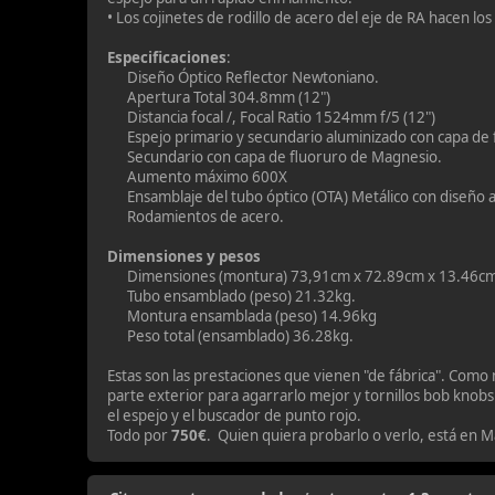
• Los cojinetes de rodillo de acero del eje de RA hacen lo
Especificaciones
:
Diseño Óptico Reflector Newtoniano.
Apertura Total 304.8mm (12")
Distancia focal /, Focal Ratio 1524mm f/5 (12")
Espejo primario y secundario aluminizado con capa de f
Secundario con capa de fluoruro de Magnesio.
Aumento máximo 600X
Ensamblaje del tubo óptico (OTA) Metálico con diseño a
Rodamientos de acero.
Dimensiones y pesos
Dimensiones (montura) 73,91cm x 72.89cm x 13.46c
Tubo ensamblado (peso) 21.32kg.
Montura ensamblada (peso) 14.96kg
Peso total (ensamblado) 36.28kg.
Estas son las prestaciones que vienen "de fábrica". Como 
parte exterior para agarrarlo mejor y tornillos bob knobs e
el espejo y el buscador de punto rojo.
Todo por
750€
. Quien quiera probarlo o verlo, está en M