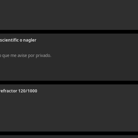
ientific o nagler
o que me avise por privado.
refractor 120/1000