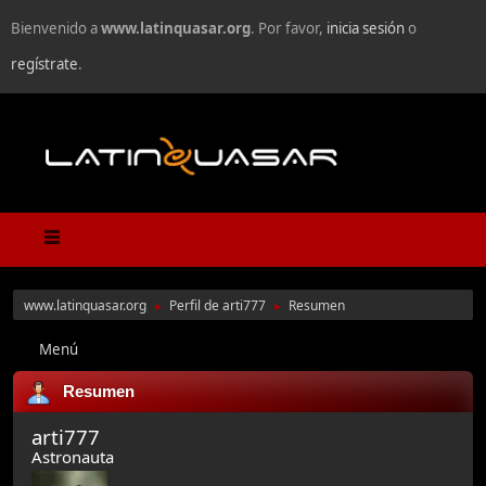
Bienvenido a
www.latinquasar.org
. Por favor,
inicia sesión
o
regístrate
.
www.latinquasar.org
Perfil de arti777
Resumen
►
►
Menú
Resumen
arti777
Astronauta