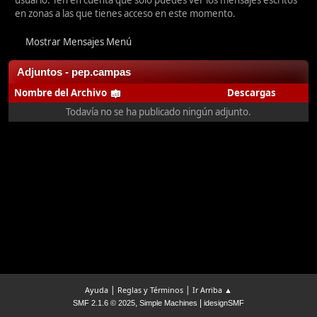
usuario. Ten en cuenta que sólo puedes ver los mensajes escritos
en zonas a las que tienes acceso en este momento.
Mostrar Mensajes Menú
Adjuntos - pep.campas
Nombre del Archivo
Descargas
Todavía no se ha publicado ningún adjunto.
|
|
Ayuda
Reglas y Términos
Ir Arriba ▲
,
|
SMF 2.1.6 © 2025
Simple Machines
idesignSMF