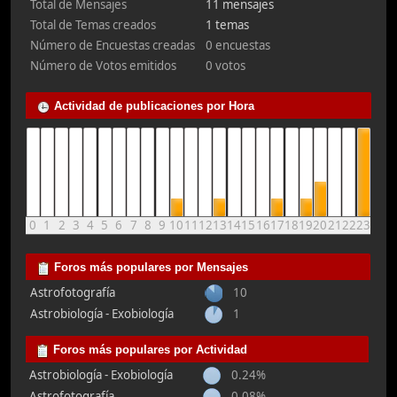
Total de Mensajes
11 mensajes
Total de Temas creados
1 temas
Número de Encuestas creadas
0 encuestas
Número de Votos emitidos
0 votos
Actividad de publicaciones por Hora
0
1
2
3
4
5
6
7
8
9
10
11
12
13
14
15
16
17
18
19
20
21
22
23
Foros más populares por Mensajes
Astrofotografía
10
Astrobiología - Exobiología
1
Foros más populares por Actividad
Astrobiología - Exobiología
0.24%
Astrofotografía
0.08%