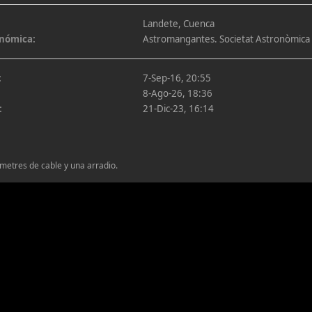
Landete, Cuenca
onómica:
Astromangantes. Societat Astronòmica 
:
7-Sep-16, 20:55
8-Ago-26, 18:36
:
21-Dic-23, 16:14
 metres de cable y una arradio.