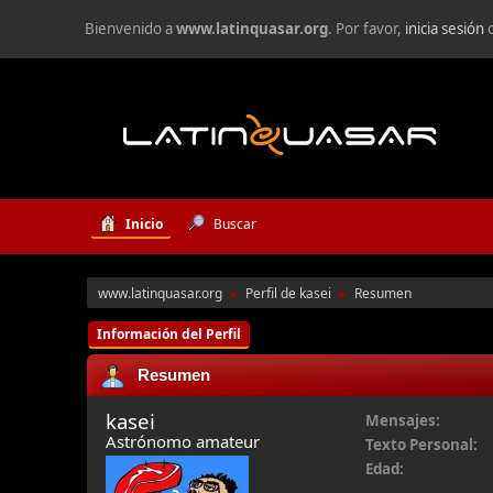
Bienvenido a
www.latinquasar.org
. Por favor,
inicia sesión
Inicio
Buscar
www.latinquasar.org
Perfil de kasei
Resumen
►
►
Información del Perfil
Resumen
kasei
Mensajes:
Astrónomo amateur
Texto Personal:
Edad: