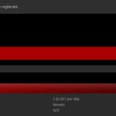
o
regístrate
.
2 (0.001 por día)
Novato
N/D