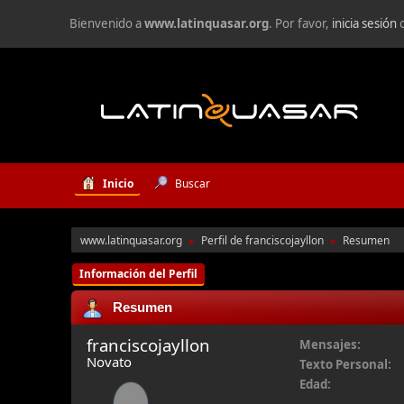
Bienvenido a
www.latinquasar.org
. Por favor,
inicia sesión
Inicio
Buscar
www.latinquasar.org
Perfil de franciscojayllon
Resumen
►
►
Información del Perfil
Resumen
franciscojayllon
Mensajes:
Novato
Texto Personal:
Edad: