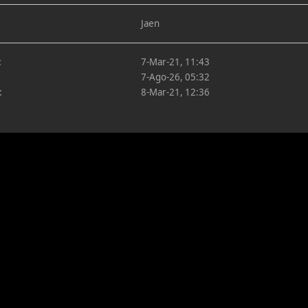
Jaen
:
7-Mar-21, 11:43
7-Ago-26, 05:32
:
8-Mar-21, 12:36