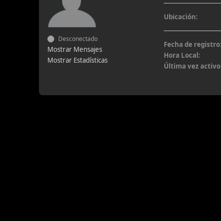
Ubicación:
Desconectado
Fecha de registro
Mostrar Mensajes
Hora Local:
Mostrar Estadísticas
Última vez activo